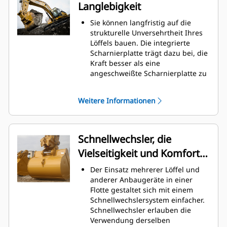
Langlebigkeit
gesenkt werden.
Der Kraftstoffverbrauch ist beim
Sie können langfristig auf die
Graben am höchsten. Cat-Löffel
strukturelle Unversehrtheit Ihres
sind so ausgelegt, dass sie schnell
Löffels bauen. Die integrierte
durch das Material schneiden,
Scharnierplatte trägt dazu bei, die
wodurch die Betriebseffizienz der
Kraft besser als eine
Maschine insgesamt verbessert
angeschweißte Scharnierplatte zu
wird.
verteilen.
Es kann mehr Material in kürzerer
Cat-Löffel sind aus hochfestem,
Zeit geladen werden. Bei jeder
Weitere Informationen
abriebbeständigem Stahl
Last halten die Schaufelform und
gefertigt, der vor allem für
die Seitenschneiden das meiste
Komponenten mit übermäßigem
Material im Löffel.
Verschleiß gedacht ist.
Schnellwechsler, die
Schützen Sie die wichtigsten
Vielseitigkeit und Komfort
Bereiche des von hohem
Verschleiß betroffenen Löffels mit
bieten
Der Einsatz mehrerer Löffel und
Cat-Schneidwerkzeugen.
anderer Anbaugeräte in einer
Die Cat
Advansys
-
®
™
Flotte gestaltet sich mit einem
Schneidwerkzeuge bieten ein
Schnellwechslersystem einfacher.
höheres Eindringvermögen in das
Schnellwechsler erlauben die
Material und kürzere
Verwendung derselben
Arbeitstaktzeiten – für eine höhere