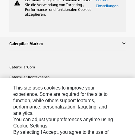
warning
Sie die Verwendung von Targeting-,
Einstellungen
Performance- und funktionalen Cookies
akzeptieren.
Caterpillar-Marken
Caterpillar.com
Caterpillar Kontaktieren
Meine Marketing-Präferenzen
This site uses cookies to improve your
experience. Some are required for the site to
Seitenübersicht
function, while others support features,
performance, personalization, targeting, and
Cookie Settings
analytics.
Rechtliche Hinweise
You can adjust your preferences anytime using
Cookie Settings.
Datenschutz
By selecting I Accept, you agree to the use of