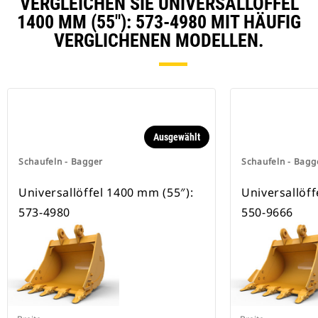
VERGLEICHEN SIE UNIVERSALLÖFFEL
Schnellwechsleraufnahmen.
1400 MM (55″): 573-4980 MIT HÄUFIG
Spezielle CW-Schnellwechsler
besitzen eine Keilverriegelung zur
VERGLICHENEN MODELLEN.
Sicherung der Anbaugeräte.
Spezielle CW-Schnellwechsler sind
für alle Ketten- und Mobilbagger
erhältlich.
Ausgewählt
Schaufeln - Bagger
Schaufeln - Bagg
Universallöffel 1400 mm (55″):
Universallöff
573-4980
550-9666