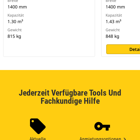
Breite
Breite
1400 mm
1400 mm
Kapazität
Kapazität
1.30 m³
1.43 m³
Gewicht
Gewicht
815 kg
848 kg
Deta
Jederzeit Verfügbare Tools Und
Fachkundige Hilfe
Aktuelle
Anmietungsoptionen