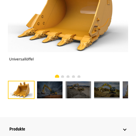
Universallöffel
336F
Produkte