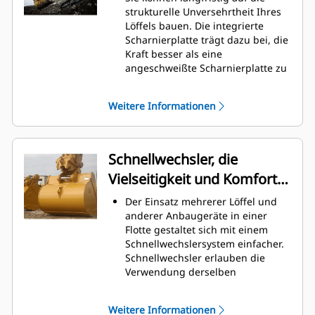
Graben am höchsten. Cat-Löffel
strukturelle Unversehrtheit Ihres
sind so ausgelegt, dass sie schnell
Löffels bauen. Die integrierte
durch das Material schneiden,
Scharnierplatte trägt dazu bei, die
wodurch die Betriebseffizienz der
Kraft besser als eine
Maschine insgesamt verbessert
angeschweißte Scharnierplatte zu
wird.
verteilen.
Es kann mehr Material in kürzerer
Cat-Löffel sind aus hochfestem,
Zeit geladen werden. Bei jeder
Weitere Informationen
abriebbeständigem Stahl
Last halten die Schaufelform und
gefertigt, der vor allem für
die Seitenschneiden das meiste
Komponenten mit übermäßigem
Material im Löffel.
Verschleiß gedacht ist.
Schnellwechsler, die
Schützen Sie die wichtigsten
Vielseitigkeit und Komfort
Bereiche des von hohem
Verschleiß betroffenen Löffels mit
bieten
Der Einsatz mehrerer Löffel und
Cat-Schneidwerkzeugen.
anderer Anbaugeräte in einer
Die Cat
Advansys
-
®
™
Flotte gestaltet sich mit einem
Schneidwerkzeuge bieten ein
Schnellwechslersystem einfacher.
höheres Eindringvermögen in das
Schnellwechsler erlauben die
Material und kürzere
Verwendung derselben
Arbeitstaktzeiten – für eine höhere
Anbaugeräte für Maschinen
Produktivität bei anspruchsvollen
ähnlicher Größe. Die Anbaugeräte
Aufgaben.
Weitere Informationen
können in Sekundenschnelle