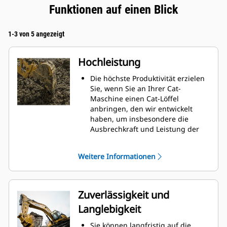
Funktionen auf einen Blick
1-3 von 5 angezeigt
Hochleistung
Die höchste Produktivität erzielen
Sie, wenn Sie an Ihrer Cat-
Maschine einen Cat-Löffel
anbringen, den wir entwickelt
haben, um insbesondere die
Ausbrechkraft und Leistung der
Maschine zu optimieren.
Das Doppelradius-Schalenprofil
Weitere Informationen
verbessert den Materialfluss in
den Löffel. Die zusätzliche
Rückenfreiheit verhindert ein
Schleifen der Unterseite des
Zuverlässigkeit und
Löffels, wodurch Wartungskosten
Langlebigkeit
gesenkt werden.
Der Kraftstoffverbrauch ist beim
Sie können langfristig auf die