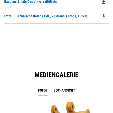
file_download
Do
Hauptmerkmale Des Universallöffels
P
O
file_download
Do
Löffel – Technische Daten (AME, Russland, Europa, Türkei)
in
P
a
O
N
in
Ta
a
N
Ta
MEDIENGALERIE
FOTOS
360°-ANSICHT