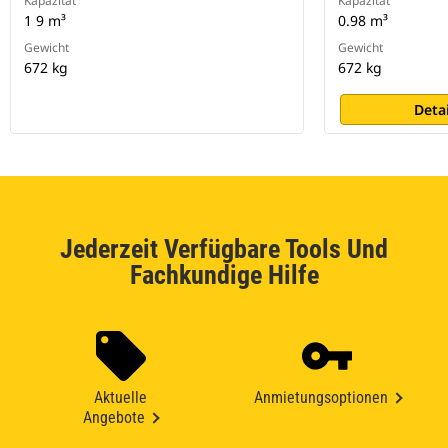
Kapazität
Kapazität
1 9 m³
0.98 m³
Gewicht
Gewicht
672 kg
672 kg
Deta
Jederzeit Verfügbare Tools Und
Fachkundige Hilfe
Aktuelle
Anmietungsoptionen
Angebote