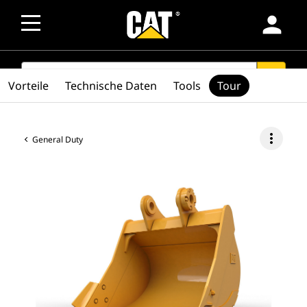
person
SEARCH
search
Vorteile
Technische Daten
Tools
Tour
more_vert
General Duty