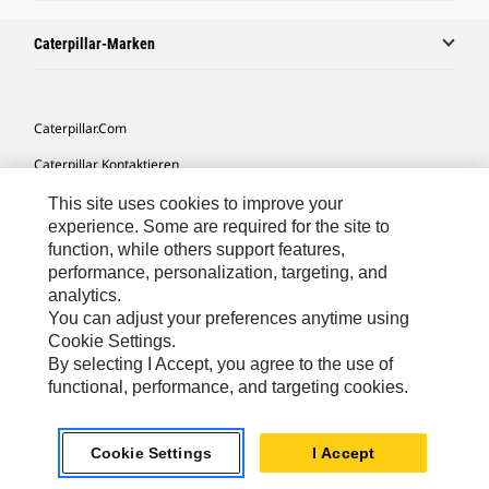
Caterpillar-Marken
Caterpillar.com
Caterpillar Kontaktieren
Meine Marketing-Präferenzen
This site uses cookies to improve your
experience. Some are required for the site to
Seitenübersicht
function, while others support features,
performance, personalization, targeting, and
Cookie Settings
analytics.
Rechtliche Hinweise
You can adjust your preferences anytime using
Cookie Settings.
Datenschutz
By selecting I Accept, you agree to the use of
functional, performance, and targeting cookies.
Europe-German
© 2026 Caterpillar. Alle Rechte vorbehalten.
Cookie Settings
I Accept