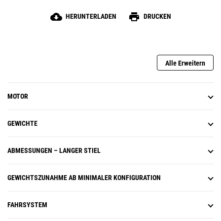
cloud_download
print
HERUNTERLADEN
DRUCKEN
Alle Erweitern
MOTOR
GEWICHTE
ABMESSUNGEN – LANGER STIEL
GEWICHTSZUNAHME AB MINIMALER KONFIGURATION
FAHRSYSTEM