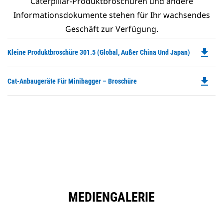
Caterpillar-Produktbroschüren und andere
Informationsdokumente stehen für Ihr wachsendes
Geschäft zur Verfügung.
file_download
Do
Kleine Produktbroschüre 301.5 (global, Außer China Und Japan)
P
O
file_download
Do
Cat-Anbaugeräte Für Minibagger – Broschüre
in
P
a
O
N
in
Ta
a
N
Ta
MEDIENGALERIE