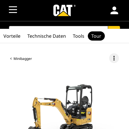
person
SEARCH
search
Vorteile
Technische Daten
Tools
Tour
more_vert
Minibagger