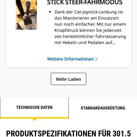
STICK STEER-FAHRMODUS
Dank der Cat-Joystick-Lenkung ist
das Manövrieren am Einsatzort
nun noch einfacher. Mit nur einem
Knopfdruck können Sie jederzeit
von herkömmlicher Fahrsteuerung
mit Hebeln und Pedalen auf
Joystick-Lenkung umschalten. Sie
haben den Vorteil des geringeren
Weitere Informationen
Aufwandes und der verbesserten
Steuerung nun in Ihrer Hand!
Mehr Laden
TECHNISCHE DATEN
STANDARDAUSRÜSTUNG
PRODUKTSPEZIFIKATIONEN FÜR 301.5