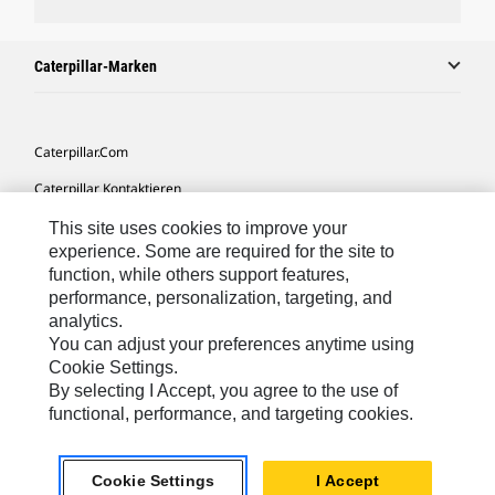
Caterpillar-Marken
Caterpillar.com
Caterpillar Kontaktieren
Meine Marketing-Präferenzen
This site uses cookies to improve your
experience. Some are required for the site to
Seitenübersicht
function, while others support features,
performance, personalization, targeting, and
Cookie Settings
analytics.
Rechtliche Hinweise
You can adjust your preferences anytime using
Cookie Settings.
Datenschutz
By selecting I Accept, you agree to the use of
functional, performance, and targeting cookies.
Europe-German
© 2026 Caterpillar. Alle Rechte vorbehalten.
Cookie Settings
I Accept