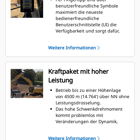
benutzerfreundliche Symbole
maximiert die neueste
bedienerfreundliche
Benutzerschnittstelle (UI) die
Verfügbarkeit und sorgt dafür,
dass Teams ohne Verzögerung
arbeiten können. Von der
Weitere Informationen
Nachbestellung von
Arbeitsgerätelisten bis zur
Erstellung neuer
Arbeitsgerätekombinationen –
Kraftpaket mit hoher
Bediener können Maschinen rasch
Leistung
einrichten und mühelos auf
Informationen zugreifen.
Betrieb bis zu einer Höhenlage
Über die Schnittstelle können
von 4500 m (14.764') über NN ohne
Bediener die Genauigkeit
Leistungsdrosselung.
beibehalten und jede Sekunde
Das hohe Schwenkdrehmoment
ihrer Schicht optimal ausnutzen.
kommt problemlos mit
Durch die Möglichkeit,
Veränderungen der Dynamik,
Kupplungen und Anbaugeräte in
unebenem Gelände und hohen
das System einzufügen, ist die
Stoßbelastungen zurecht,
Erstellung von
Weitere Informationen