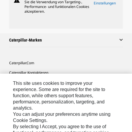
warning
Sie die Verwendung von Targeting-,
Einstellungen
Performance- und funktionalen Cookies
akzeptieren.
Caterpillar-Marken
Caterpillar.com
Caterpillar Kontaktieren
Meine Marketing-Präferenzen
This site uses cookies to improve your
experience. Some are required for the site to
Seitenübersicht
function, while others support features,
performance, personalization, targeting, and
Cookie Settings
analytics.
Rechtliche Hinweise
You can adjust your preferences anytime using
Cookie Settings.
Datenschutz
By selecting I Accept, you agree to the use of