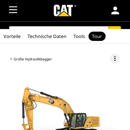
person
SEARCH
search
Vorteile
Technische Daten
Tools
Tour
more_vert
Große Hydraulikbagger