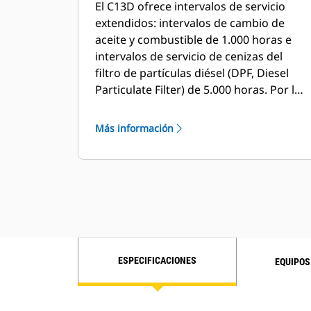
El C13D ofrece intervalos de servicio
extendidos: intervalos de cambio de
aceite y combustible de 1.000 horas e
intervalos de servicio de cenizas del
filtro de partículas diésel (DPF, Diesel
Particulate Filter) de 5.000 horas. Por lo
tanto, gastará menos tiempo y dinero
en el mantenimiento de la máquina,
Más información
menos tiempo en el del motor y tendrá
más tiempo para enfocarse en su
trabajo.
ESPECIFICACIONES
EQUIPOS