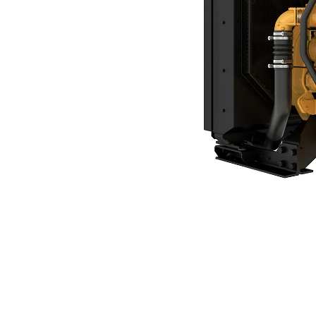
C13D
Ben
Cambiar modelo