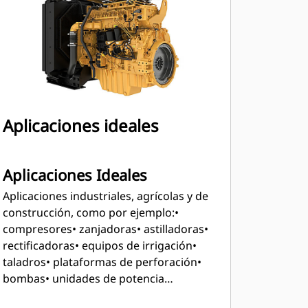
Aplicaciones ideales
Aplicaciones Ideales
Aplicaciones industriales, agrícolas y de
construcción, como por ejemplo:
•
compresores
• zanjadoras
• astilladoras
•
rectificadoras
• equipos de irrigación
•
taladros
• plataformas de perforación
•
bombas
• unidades de potencia
hidráulica
El C13D tiene capacidad para