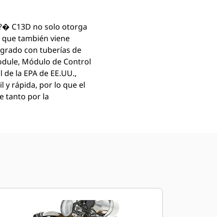
at?� C13D no solo otorga
no que también viene
egrado con tuberías de
Module, Módulo de Control
l de la EPA de EE.UU.,
 y rápida, por lo que el
 tanto por la