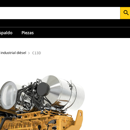
search
espaldo
Piezas
industrial diésel
C13D