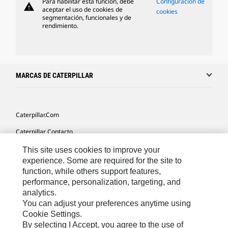
Para habilitar esta función, debe
Configuración de
warning
aceptar el uso de cookies de
cookies
segmentación, funcionales y de
rendimiento.
MARCAS DE CATERPILLAR
Caterpillar.com
Caterpillar Contacto
Mis Preferencias De Marketing
This site uses cookies to improve your
experience. Some are required for the site to
Site Map
function, while others support features,
performance, personalization, targeting, and
Cookie Settings
analytics.
Legal
You can adjust your preferences anytime using
Cookie Settings.
Privacy
By selecting I Accept, you agree to the use of