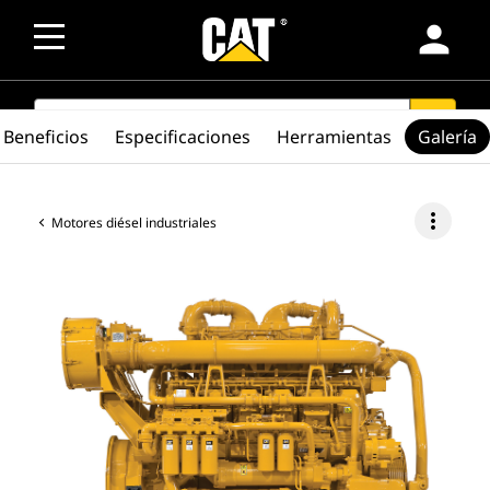
person
SEARCH
search
Beneficios
Especificaciones
Herramientas
Galería
more_vert
Motores diésel industriales