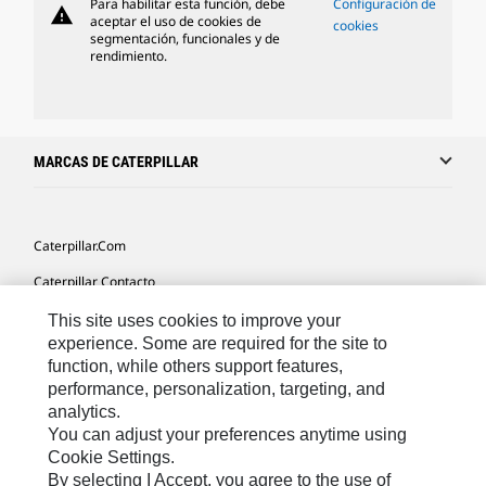
Para habilitar esta función, debe
Configuración de
warning
aceptar el uso de cookies de
cookies
segmentación, funcionales y de
rendimiento.
MARCAS DE CATERPILLAR
Caterpillar.com
Caterpillar Contacto
Mis Preferencias De Marketing
This site uses cookies to improve your
experience. Some are required for the site to
Site Map
function, while others support features,
performance, personalization, targeting, and
Cookie Settings
analytics.
Legal
You can adjust your preferences anytime using
Cookie Settings.
Privacy
By selecting I Accept, you agree to the use of