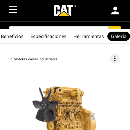
person
SEARCH
search
Beneficios
Especificaciones
Herramientas
Galería
more_vert
Motores diésel industriales