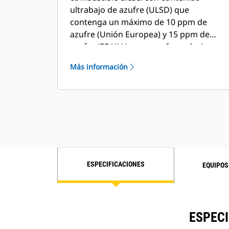
ultrabajo de azufre (ULSD) que
contenga un máximo de 10 ppm de
azufre (Unión Europea) y 15 ppm de
azufre (EE.UU.) y nuevas formulaciones
de aceite para respaldar la nueva
Más información
tecnología. Los motores Cat® están
diseñados para admitir biocombustibles
B20. Su distribuidor Cat puede
proporcionarle más información en
relación al combustible y al aceite.
ESPECIFICACIONES
EQUIPOS
ESPECI