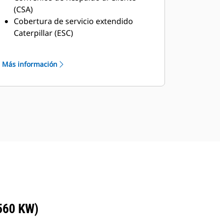
(CSA)
Cobertura de servicio extendido
Caterpillar (ESC)
Red de servicios del distribuidor de
primera calidad
Más información
Red de servicios del distribuidor de
larga duración a través del programa
de Distribuidores de Servicios
Industriales de Cat (ISD)
560 KW)