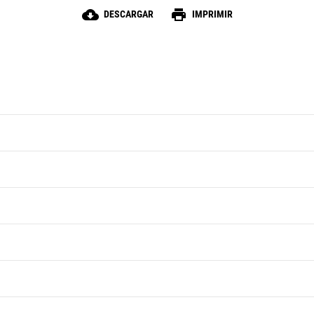
cloud_download
print
DESCARGAR
IMPRIMIR