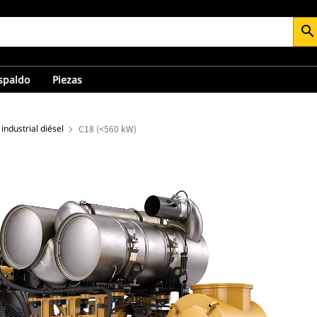
search
espaldo
Piezas
industrial diésel
C18 (<560 kW)