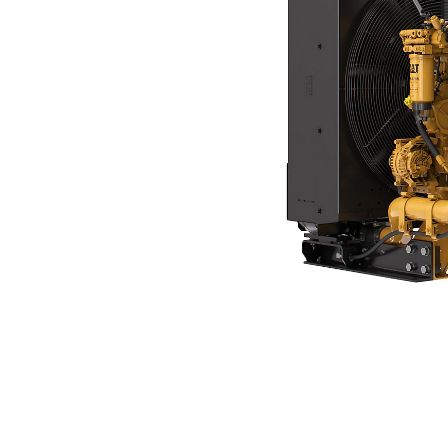
C18 (<560 KW)
Ben
Cambiar modelo