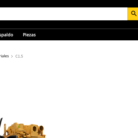
search
espaldo
Piezas
riales
C1.5