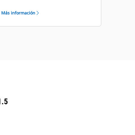
Red de servicios del distribuidor de
primera calidad
Más información
Red de servicios del distribuidor de
larga duración a través del programa
de Distribuidores de Servicios
Industriales de Cat (ISD)
1.5