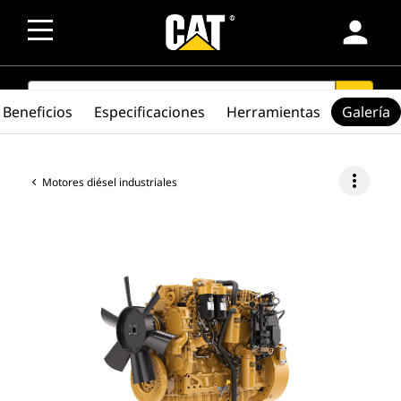
person
SEARCH
search
Beneficios
Especificaciones
Herramientas
Galería
more_vert
Motores diésel industriales