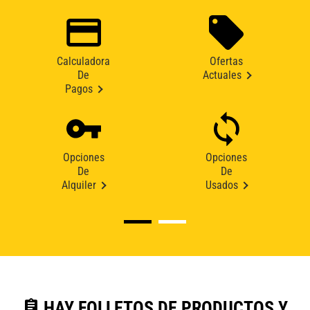
Calculadora
Ofertas
De
Actuales
Pagos
Opciones
Opciones
De
De
Alquiler
Usados
assignment
HAY FOLLETOS DE PRODUCTOS Y