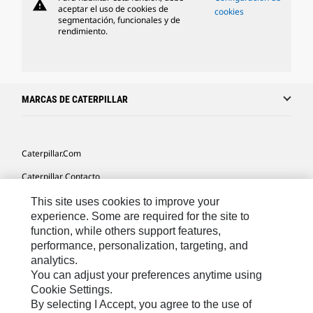
warning
aceptar el uso de cookies de
cookies
segmentación, funcionales y de
rendimiento.
MARCAS DE CATERPILLAR
Caterpillar.com
Caterpillar Contacto
Mis Preferencias De Marketing
This site uses cookies to improve your
experience. Some are required for the site to
Site Map
function, while others support features,
performance, personalization, targeting, and
Cookie Settings
analytics.
Legal
You can adjust your preferences anytime using
Cookie Settings.
Privacy
By selecting I Accept, you agree to the use of