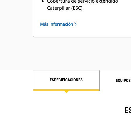
Cobertura de servicio extendido
Caterpillar (ESC)
Red de servicios del distribuidor de
primera calidad
Más información
Red de servicios del distribuidor de
larga duración a través del programa
de Distribuidores de Servicios
Industriales de Cat (ISD)
ESPECIFICACIONES
EQUIPOS
E