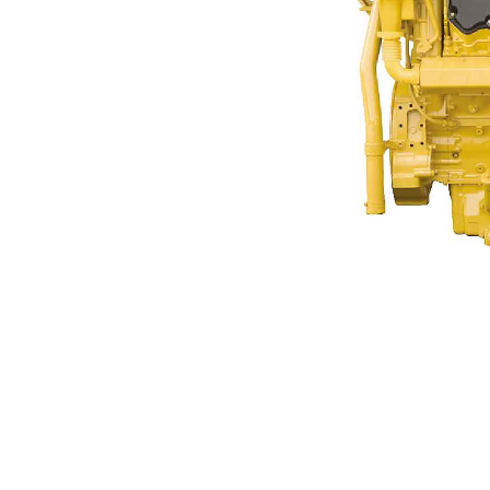
C27
Ben
Cambiar modelo