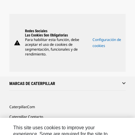
Redes Sociales
Las Cookies Son Obligatorias
Para habilitar esta función, debe
Configuración de
warning
aceptar el uso de cookies de
cookies
segmentación, funcionales y de
rendimiento.
MARCAS DE CATERPILLAR
Caterpillar.com
Caterpillar Contacto
Mis Preferencias De Marketing
This site uses cookies to improve your
experience. Some are required for the site to