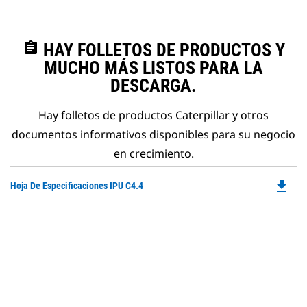
assignment
HAY FOLLETOS DE PRODUCTOS Y
MUCHO MÁS LISTOS PARA LA
DESCARGA.
Hay folletos de productos Caterpillar y otros
documentos informativos disponibles para su negocio
en crecimiento.
file_download
Do
Hoja De Especificaciones IPU C4.4
P
O
in
a
N
Ta