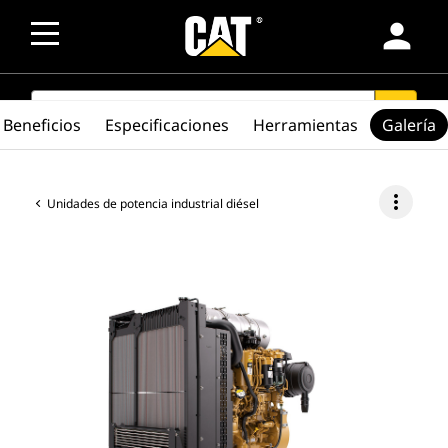
person
SEARCH
search
Beneficios
Especificaciones
Herramientas
Galería
more_vert
Unidades de potencia industrial diésel