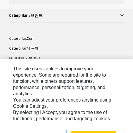
Caterpillar »브랜드
Caterpillar.com
Caterpillar에 문의
내 마케팅 기본 설정
사이트 맵
This site uses cookies to improve your
experience. Some are required for the site to
Cookie Settings
function, while others support features,
performance, personalization, targeting, and
법적 고지
analytics.
개인정보취급방침
You can adjust your preferences anytime using
Cookie Settings.
위치정보 이용약관
By selecting I Accept, you agree to the use of
functional, performance, and targeting cookies.
KR - Korean
© 2026 Caterpillar. 판권 소유