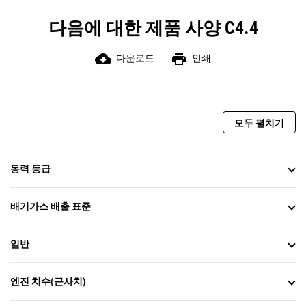
다음에 대한 제품 사양 C4.4
cloud_download
print
다운로드
인쇄
모두 펼치기
동력 등급
배기가스 배출 표준
일반
엔진 치수(근사치)