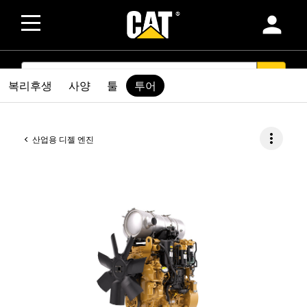
person
SEARCH
search
복리후생
사양
툴
투어
more_vert
산업용 디젤 엔진