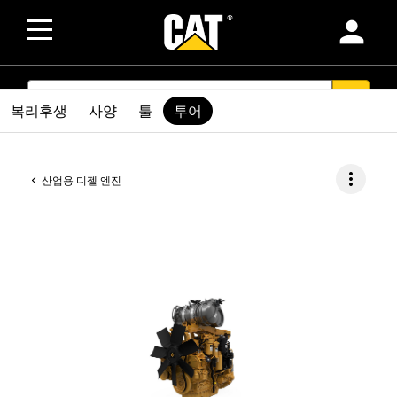
person
SEARCH
search
복리후생
사양
툴
투어
more_vert
산업용 디젤 엔진