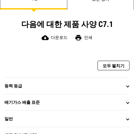
다음에 대한 제품 사양 C7.1
cloud_download
print
다운로드
인쇄
모두 펼치기
동력 등급
배기가스 배출 표준
일반