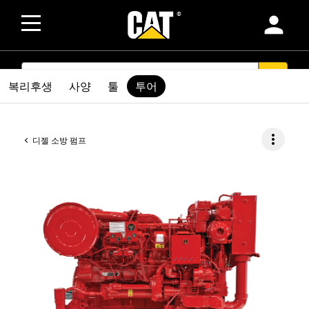
person
SEARCH
search
복리후생
사양
툴
투어
more_vert
디젤 소방 펌프