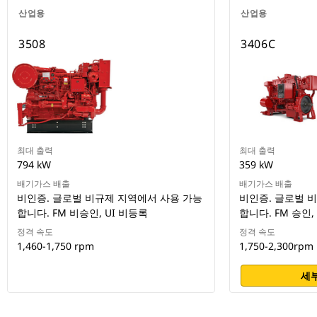
산업용
산업용
3508
3406C
최대 출력
최대 출력
794 kW
359 kW
배기가스 배출
배기가스 배출
비인증. 글로벌 비규제 지역에서 사용 가능
비인증. 글로벌 
합니다. FM 비승인, UI 비등록
합니다. FM 승인,
정격 속도
정격 속도
1,460-1,750 rpm
1,750-2,300rpm
세부