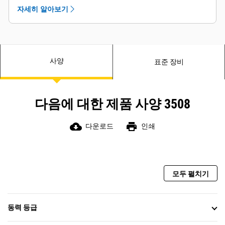
자세히 알아보기
사양
표준 장비
다음에 대한 제품 사양 3508
cloud_download
print
다운로드
인쇄
모두 펼치기
동력 등급