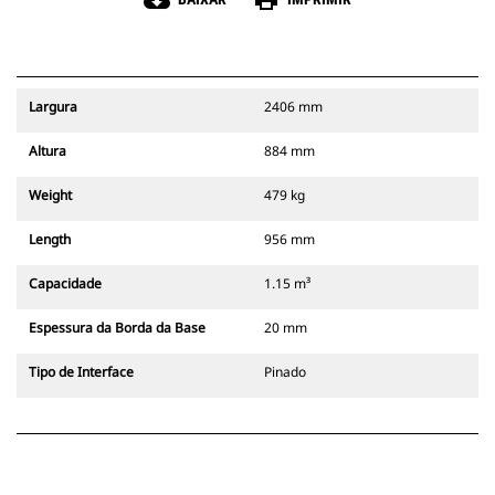
cloud_download
print
Largura
2406 mm
Altura
884 mm
Weight
479 kg
Length
956 mm
Capacidade
1.15 m³
Espessura da Borda da Base
20 mm
Tipo de Interface
Pinado