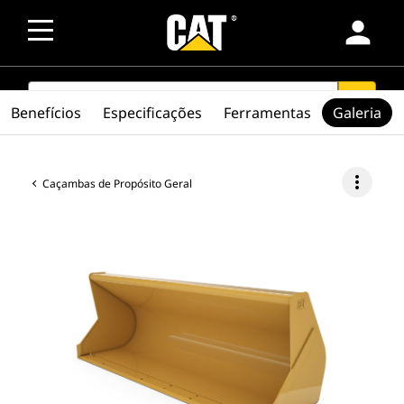
person
SEARCH
search
Benefícios
Especificações
Ferramentas
Galeria
more_vert
Caçambas de Propósito Geral