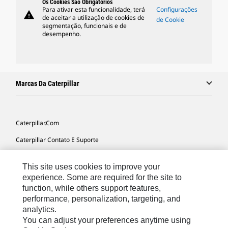
Os Cookies São Obrigatórios
Para ativar esta funcionalidade, terá
Configurações
warning
de aceitar a utilização de cookies de
de Cookie
segmentação, funcionais e de
desempenho.
Marcas Da Caterpillar
Caterpillar.com
Caterpillar Contato E Suporte
Minhas Preferências De Marketing
This site uses cookies to improve your
Mapa Do Local
experience. Some are required for the site to
function, while others support features,
Cookie Settings
performance, personalization, targeting, and
Legal
analytics.
You can adjust your preferences anytime using
Privacidade