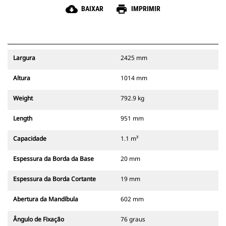
cloud_download
print
BAIXAR
IMPRIMIR
Largura
2425 mm
Altura
1014 mm
Weight
792.9 kg
Length
951 mm
Capacidade
1.1 m³
Espessura da Borda da Base
20 mm
Espessura da Borda Cortante
19 mm
Abertura da Mandíbula
602 mm
Ângulo de Fixação
76 graus