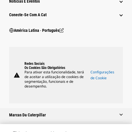
Notícias E Eventos
Conecte-Se Com A Cat
América Latina ‧ Português
Redes Sociais
Os Cookies São Obrigatórios
Para ativar esta funcionalidade, terá
Configurações
warning
de aceitar a utilização de cookies de
de Cookie
segmentação, funcionais e de
desempenho.
Marcas Da Caterpillar