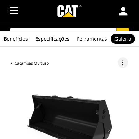
person
SEARCH
search
Benefícios
Especificações
Ferramentas
Galeria
more_vert
Caçambas Multiuso