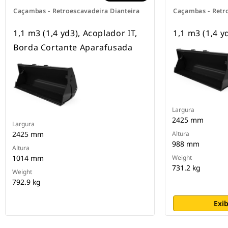
Caçambas - Retroescavadeira Dianteira
Caçambas - Retro
1,1 m3 (1,4 yd3), Acoplador IT,
1,1 m3 (1,4 y
Borda Cortante Aparafusada
Largura
2425 mm
Largura
2425 mm
Altura
988 mm
Altura
1014 mm
Weight
731.2 kg
Weight
792.9 kg
Exib