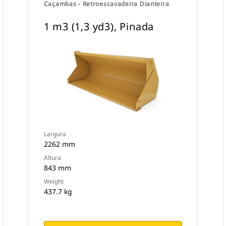
Caçambas - Retroescavadeira Dianteira
1 m3 (1,3 yd3), Pinada
Largura
2262 mm
Altura
843 mm
Weight
437.7 kg