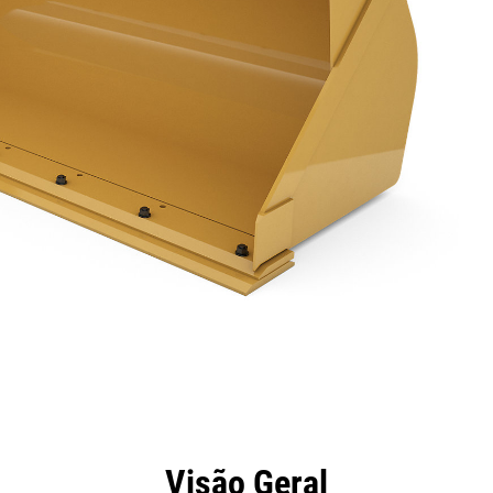
efícios
Especificações
Ferramentas
Galeria
Visão Geral