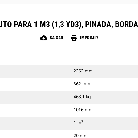
UTO PARA 1 M3 (1,3 YD3), PINADA, BOR
cloud_download
print
BAIXAR
IMPRIMIR
2262 mm
862 mm
463.1 kg
1016 mm
1 m³
20 mm