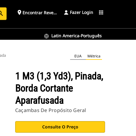
Fazer Login
place
apps
Encontrar Revendedor
arch
Latin America-Português
sada
EUA
Métrica
1 M3 (1,3 Yd3), Pinada,
Borda Cortante
Aparafusada
Caçambas De Propósito Geral
Consulte O Preço