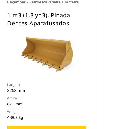
Caçambas - Retroescavadeira Dianteira
1 m3 (1,3 yd3), Pinada,
Dentes Aparafusados
Largura
2262 mm
Altura
871 mm
Weight
438.2 kg