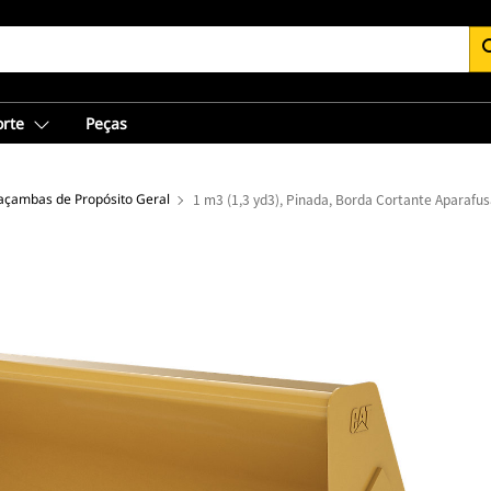
se
orte
Peças
açambas de Propósito Geral
1 m3 (1,3 yd3), Pinada, Borda Cortante Aparafu