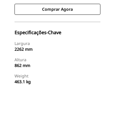
Comprar Agora
Especificações-Chave
Largura
2262 mm
Altura
862 mm
Weight
463.1 kg
Comprar Agora
Consulte O Preço