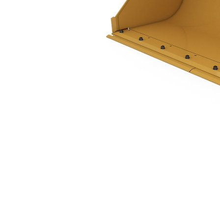
1 M3 (1,3 Yd3), Pinada, Borda Cortante Aparafusada
Ben
Alterar Modelo