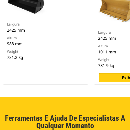
Largura
2425 mm
Largura
Altura
2425 mm
988 mm
Altura
Weight
1011 mm
731.2 kg
Weight
781 9 kg
Exib
Ferramentas E Ajuda De Especialistas A
Qualquer Momento