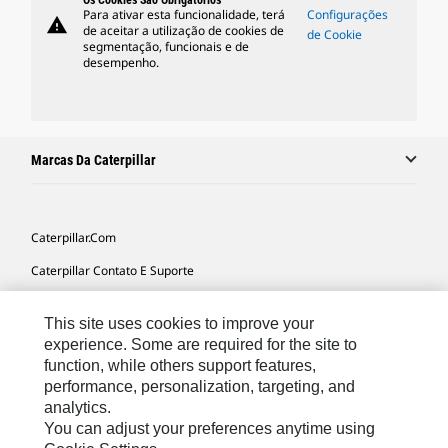
Os Cookies São Obrigatórios
Para ativar esta funcionalidade, terá
Configurações
warning
de aceitar a utilização de cookies de
de Cookie
segmentação, funcionais e de
desempenho.
Marcas Da Caterpillar
Caterpillar.com
Caterpillar Contato E Suporte
Minhas Preferências De Marketing
This site uses cookies to improve your
Mapa Do Local
experience. Some are required for the site to
function, while others support features,
Cookie Settings
performance, personalization, targeting, and
Legal
analytics.
You can adjust your preferences anytime using
Privacidade