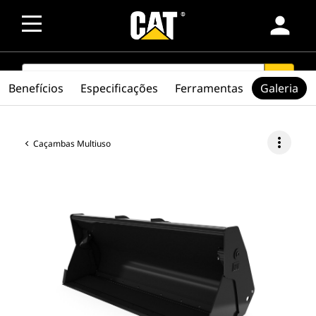
person
SEARCH
search
Benefícios
Especificações
Ferramentas
Galeria
more_vert
Caçambas Multiuso