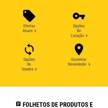
Ofertas
Opções
Atuais
De
Locação
Opções
Encontrar
De
Revendedor
Usados
assignment
FOLHETOS DE PRODUTOS E