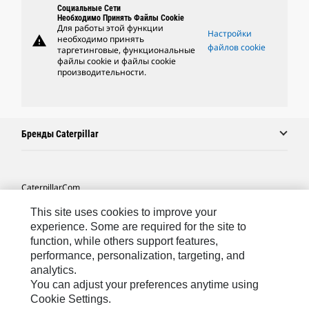
Социальные Сети
Необходимо Принять Файлы Cookie
Для работы этой функции
Настройки
warning
необходимо принять
файлов cookie
таргетинговые, функциональные
файлы cookie и файлы cookie
производительности.
Бренды Caterpillar
Caterpillar.com
Связаться С Caterpillar
This site uses cookies to improve your
experience. Some are required for the site to
Карта Сайта
function, while others support features,
performance, personalization, targeting, and
Cookie Settings
analytics.
Юридическая Информация
You can adjust your preferences anytime using
Cookie Settings.
Конфиденциальность Личных Данных