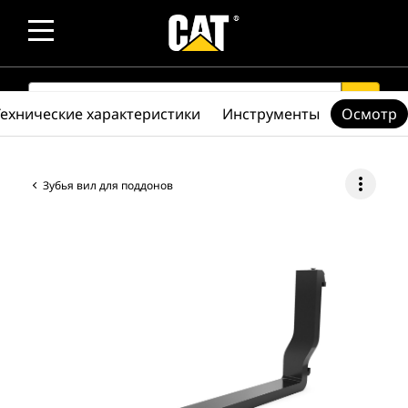
SEARCH
search
Технические характеристики
Инструменты
Осмотр
more_vert
Зубья вил для поддонов