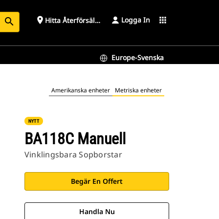
Logga In
place
apps
Hitta Återförsäljare
search
Europe-Svenska
Amerikanska enheter
Metriska enheter
NYTT
BA118C Manuell
Vinklingsbara Sopborstar
Begär En Offert
Handla Nu