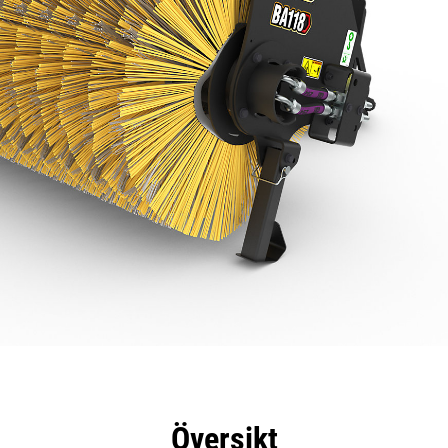
delar
Specifikationer
Verktyg
Rundtur
Översikt