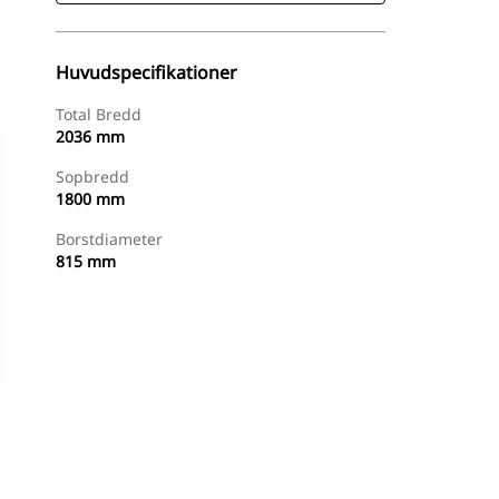
Huvudspecifikationer
Total Bredd
2036 mm
Sopbredd
1800 mm
Borstdiameter
815 mm
Handla Nu
Begär En Offert