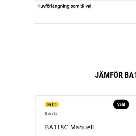
Huvförlängning som tillval
JÄMFÖR BA
Vald
NYTT
Borstar
BA118C Manuell