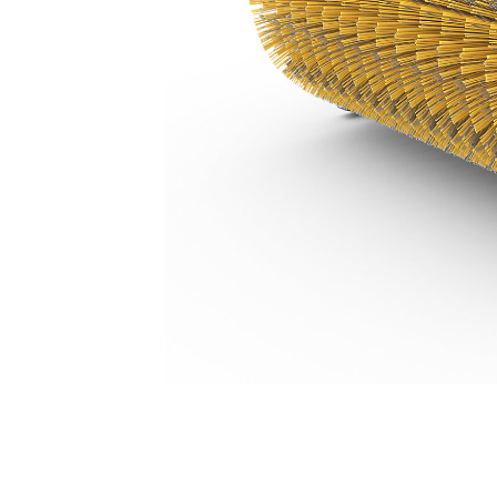
BA118C Manuell
För
Ändra modell