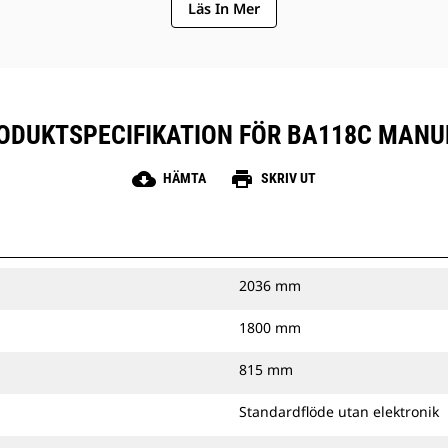
Läs In Mer
ODUKTSPECIFIKATION FÖR BA118C MANU
cloud_download
print
HÄMTA
SKRIV UT
2036 mm
1800 mm
815 mm
Standardflöde utan elektronik