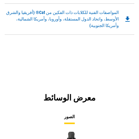
Opens
in
Downloadable
المواصفات الفنية للكلابات ذات الفكين من Cat® (أفريقيا والشرق
a
file_download
PDF
الأوسط، واتحاد الدول المستقلة، وأوروبا، وأمريكا الشمالية،
New
Opens
وأمريكا الجنوبية)
Tab
in
a
New
Tab
معرض الوسائط
الصور