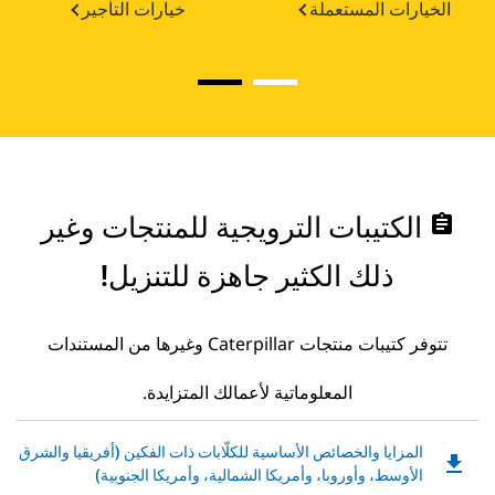
الخيارات المستعملة
خيارات التأجير
assignment
الكتيبات الترويجية للمنتجات وغير
ذلك الكثير جاهزة للتنزيل!
تتوفر كتيبات منتجات Caterpillar وغيرها من المستندات
المعلوماتية لأعمالك المتزايدة.
Downloadable
المزايا والخصائص الأساسية للكلّابات ذات الفكين (أفريقيا والشرق
file_download
PDF
الأوسط، وأوروبا، وأمريكا الشمالية، وأمريكا الجنوبية)