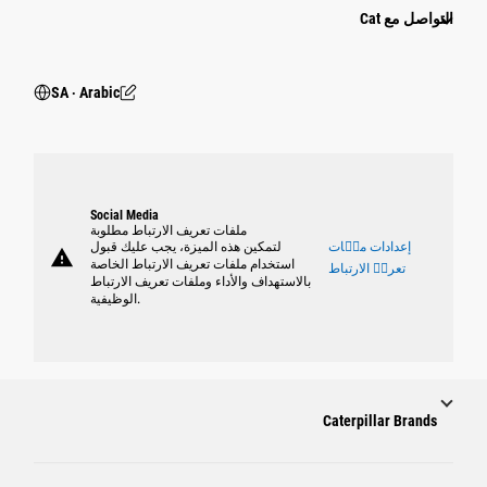
التواصل مع Cat
SA ‧ Arabic
Social Media
ملفات تعريف الارتباط مطلوبة
إعدادات ملٝات
لتمكين هذه الميزة، يجب عليك قبول
warning
استخدام ملفات تعريف الارتباط الخاصة
تعريٝ الارتباط
بالاستهداف والأداء وملفات تعريف الارتباط
الوظيفية.
Caterpillar Brands