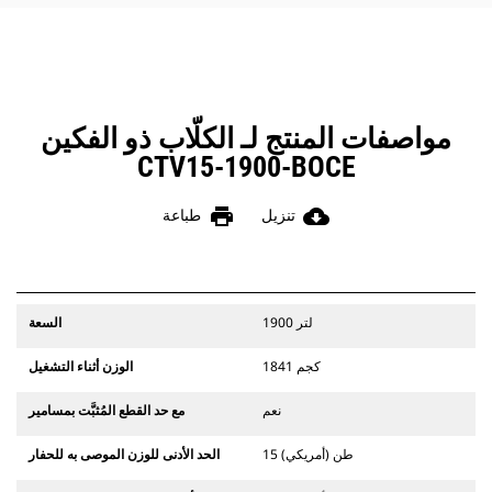
مواصفات المنتج لـ الكلّاب ذو الفكين
CTV15-1900-BOCE
print
cloud_download
تنزيل
طباعة
1900 لتر
السعة
1841 كجم
الوزن أثناء التشغيل
نعم
مع حد القطع المُثبَّت بمسامير
15 طن (أمريكي)
الحد الأدنى للوزن الموصى به للحفار