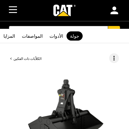
person
SEARCH
search
جولة
الأدوات
المواصفات
المزايا
more_vert
الكلاّبات ذات الفكين