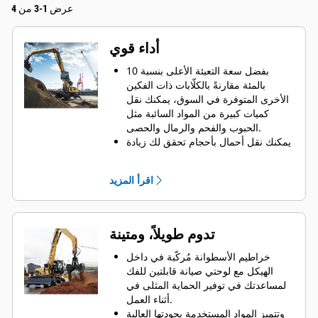
عرض 1-3 من 4
أداء قوي
بفضل سعة التعبئة الأعلى بنسبة 10
بالمئة مقارنةً بالكلّابات ذات الفكين
الأخرى المتوفرة في السوق، يمكنك نقل
كميات كبيرة من المواد السائبة مثل
الحبوب والفحم والرمال والحصى.
يمكنك نقل أحمال بأحجام تحقق لك زيادة
في الإنتاجية بفضل فتحة الفكين الواسعة
التي تتيح لك نقل المواد الضخمة.
اقرأ المزيد
تساعدك قوة الغلق الكبيرة لفكي الكلّاب
ووقت الفتح والغلق السريع في تقليل
وقت الدورات ومواصلة القيام بالعمل
لنقل أطنان أكثر كل ساعة.
تدوم طويلاً، ومتينة
محدد موضع الملحقات PL161 من Cat هو
جهاز Bluetooth يساعدك في العثور على
خراطيم الأسطوانة مُركّبة في داخل
ملحقاتك بسرعة وسهولة. ويقوم قارئ
الهيكل مع لوحتي صيانة قابلتين للفك
Bluetooth في الماكينة أو تطبيق Cat
لمساعدتك في توفير الحماية المثلى في
على هاتفك بتحديد موضع الجهاز
أثناء العمل.
أوتوماتيكيًا.
وتتميز المواد المستخدمة بجودتها العالية