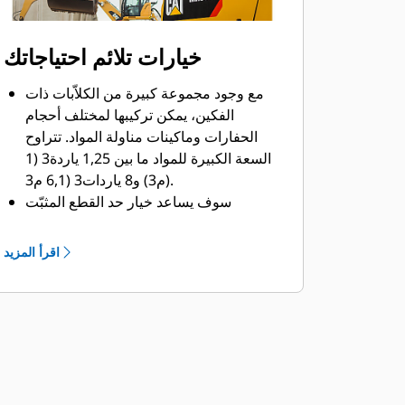
خيارات تلائم احتياجاتك
مع وجود مجموعة كبيرة من الكلاّبات ذات
الفكين، يمكن تركيبها لمختلف أحجام
الحفارات وماكينات مناولة المواد. تتراوح
السعة الكبيرة للمواد ما بين 1,25 ياردة3 (1
م3) و8 ياردات3 (6,1 م3).
سوف يساعد خيار حد القطع المثبّت
بمسامير في الفكين في تعزيز العمر
التشغيلي للمنتج والعمل بصورة أفضل لنقل
اقرأ المزيد
المواد عالية الكشط.
تعمل حدود القطع المثبّتة بمسامير
بالكاشطات على تحسين تفريغ المواد
اللاصقة في المهام الأكثر صعوبة.