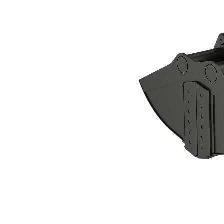
الكلّاب ذو الفكين CTV20-2300-BOCE
مزايا
تغيير الموديل