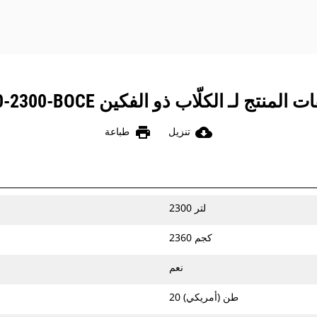
لمنتج لـ الكلّاب ذو الفكين CTV20-2300-BOCE
print
cloud_download
تنزيل
طباعة
2300 لتر
2360 كجم
نعم
20 طن (أمريكي)