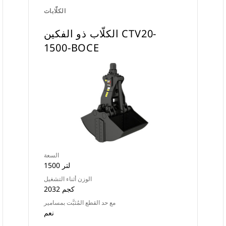
الكلّابات
الكلّاب ذو الفكين CTV20-
1500-BOCE
السعة
1500 لتر
الوزن أثناء التشغيل
2032 كجم
مع حد القطع المُثبَّت بمسامير
نعم