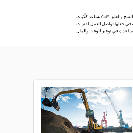
تساعد كلّابات Cat® ذات الفكين في تحقيق إنتاجية عالية في عمليات نقل المواد. ويمكنك نقل كمية أكبر من المواد بفضل سرعة الفتح والغلق
ة في جعلها تواصل العمل لفترات