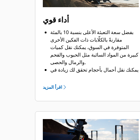
أداء قوي
بفضل سعة التعبئة الأعلى بنسبة 10 بالمئة
مقارنةً بالكلّابات ذات الفكين الأخرى
المتوفرة في السوق، يمكنك نقل كميات
كبيرة من المواد السائبة مثل الحبوب والفحم
والرمال والحصى.
يمكنك نقل أحمال بأحجام تحقق لك زيادة في
الإنتاجية بفضل فتحة الفكين الواسعة التي
تتيح لك نقل المواد الضخمة.
اقرأ المزيد
تساعدك قوة الغلق الكبيرة لفكي الكلّاب
ووقت الفتح والغلق السريع في تقليل وقت
الدورات ومواصلة القيام بالعمل لنقل أطنان
أكثر كل ساعة.
محدد موضع الملحقات PL161 من Cat هو
جهاز Bluetooth يساعدك في العثور على
ملحقاتك بسرعة وسهولة. ويقوم قارئ