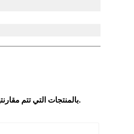
انظر كيف يقارن الكلّاب ذو الفكين CTV20-2300-BOCE بالمنتجات التي تتم مقارنتها بشكل متكرر.