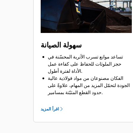
Bluetooth في الماكينة أو تطبيق Cat على
هاتفك بتحديد موضع الجهاز أوتوماتيكيًا.
ومن خلال الاستفادة من نظام Cat Payload
للحفارات، يمكن تحقيق الأحمال المستهدفة
بدقة وزيادة كفاءة التحميل بفضل إمكانية
الوزن أثناء الحركة والتقدير الآني للحمولة
سهولة الصيانة
الصافية من دون الحاجة للتأرجح.
ماكينات Cat مبرمجة مسبقًا بإعدادات الأداء
تساعد موانع تسرب الأتربة المحسّنة في
المثالية للكلاَّب لزيادة توافق الماكينة
حجز الملوثات للحفاظ على كفاءة عمل
والكلاَّب وكفاءتهما.
الأداة لفترة أطول.
الفكان مصنوعان من مواد فولاذية عالية
الجودة لتحمّل المزيد من المهام، علاوةً على
حدود القطع المثبّتة بمسامير.
تساعد إمكانية الوصول من مستوى الأرض
إلى كل نقاط التشحيم واللوحات القابلة
اقرأ المزيد
للإزالة في تنفيذ صيانة الكلاّبات بشكل سهل.