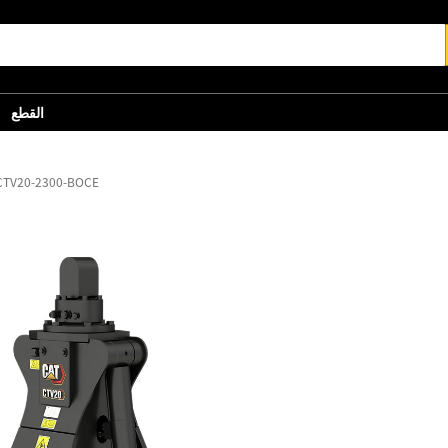
القطع
الكلّاب ذو الفكين V20-2300-BOCE