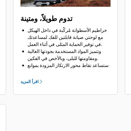
تدوم طويلاً، ومتينة
خراطيم الأسطوانة مُركّبة في داخل الهيكل
مع لوحتي صيانة قابلتين للفك لمساعدتك
في توفير الحماية المثلى في أثناء العمل.
وتتميز المواد المستخدمة بجودتها العالية
ومقاومتها للبلى، وبالأخص في الفكين.
ستساعد نقاط محور الارتكاز المزودة بموانع
تسرب الأتربة ومحامل الجُلَب في تعزيز
العمر التشغيلي للمنتج.
اقرأ المزيد
توجد أسطوانتان بجودة عالية مزودتان
بمصدات لتلطيف الصدمات الناتجة عن
حركة فتح الفكين، حيث تستطيع التعامل مع
ضغوط هيدروليكية تصل إلى 5076 رطلاً
لكل بوصة مربعة (35000 كيلو باسكال)،
وهي بهذا تسمح بالتشغيل بشكل أكثر سلاسة
وبأقل اهتزازات في الكابينة.