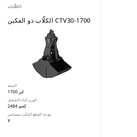
الكلّابات
الكلّاب ذو الفكين CTV30-1700
السعة
1700 لتر
الوزن أثناء التشغيل
2484 كجم
مع حد القطع المُثبَّت بمسامير
لا