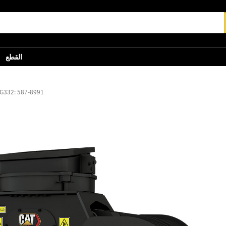
القطع
كلاّب الهدم والفرز 332: 587-8991