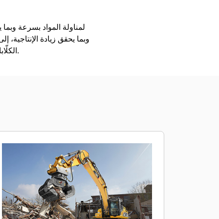
وبما يحقق زيادة الإنتاجية، إل
الكلّابات مناولة أي شيء، والقيام بمختلف المهام ابتداء من الهدم الأساسي والهدم الثانوي إلى إعادة التدوير.