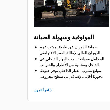
الأسهل تصنيفها في الموقع وتوفير رسوم
النقل.
تتم حركة الحاوية الواقية بسلاسة ويتم
التحكم فيها من خلال تخميد الأسطوانات.
مصد مدمج يثبت الدوار ويمنع الحاويات
الواقية من الانفتاح بشكل منحرف أثناء
الموثوقية وسهولة الصيانة
النقل.
حماية الدوران عن طريق موتور عزم
الدوران العالي لإطالة العمر الافتراضي.
المحامل وموانع تسرب الغبار الداخلي في
الداخل ومحمية من الأضرار والشوائب.
موانع تسرب الغبار الداخلي توفر خلوصًا
محوريًا أقل، بالإضافة إلى سطح مخروط،
وحماية مثالية من الضرر، وتقليل استهلاك
الشحم.
اقرأ المزيد
تقليل وقت التعطل مع حد قطع سهل
الاستبدال ومقاوم للتآكل للكلاّب.
إمكانية الوصول من مستوى الأرض إلى كل