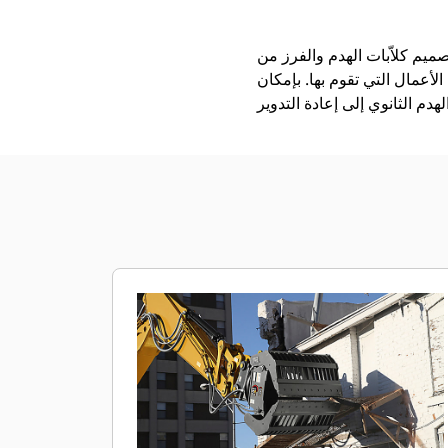
ت الهدم والفرز من Cat® لمناولة المواد بسرعة وبما يضمن زيادة الإنتاجية. تتميز بقدرتها على تحميل كميات كبيرة
الأعمال التي تقوم بها. بإمكان