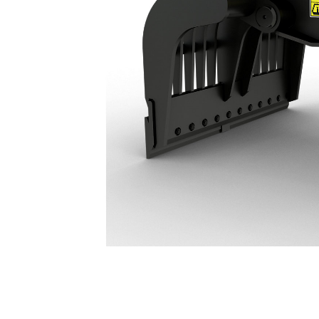
كلاّب الهدم والفرز G332: 587-8991
مزايا
تغيير الموديل