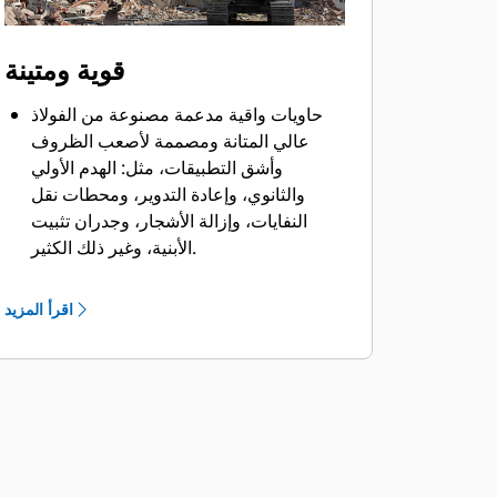
قوية ومتينة
حاويات واقية مدعمة مصنوعة من الفولاذ
عالي المتانة ومصممة لأصعب الظروف
وأشق التطبيقات، مثل: الهدم الأولي
والثانوي، وإعادة التدوير، ومحطات نقل
النفايات، وإزالة الأشجار، وجدران تثبيت
الأبنية، وغير ذلك الكثير.
يتم تعبئة المواد وتدفقها بمنتهى السلاسة
والكفاءة نظرًا للمسامير التخويشية
اقرأ المزيد
المخروطية وحد القطع والقطاع الداخلي
السلس والحاوية الواقية.
يتميز الكلاّب بقدرة دوران كبيرة لمناولة
المواد الملتوية وسحبها مع الموتور الموجود
على الحلقة الخارجية.
زيادة الموثوقية في النظام الهيدروليكي مع
وظائف الفتح/الغلق والدوران التي تعمل