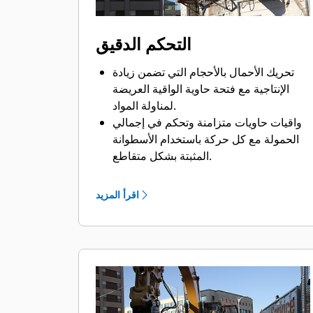
التحكم الدقيق
تحريك الأحمال بالأحجام التي تضمن زيادة
الإنتاجية مع فتحة حاوية الواقية العريضة
لمناولة المواد.
واقيات حاويات متزامنة وتحكم في إجمالي
الحمولة مع كل حركة باستخدام الأسطوانة
المثبتة بشكل متقاطع.
الإبقاء على المسكة على الأحمال الكبيرة أو
القدرة على تصنيف المواد الصغيرة وفرزها
اقرأ المزيد
ووضعها باستخدام مصدات منع القبض الزائد
لتلامس الفكوك من الحافة للحافة لمنع
حدوث زيادة في القبض.
إبعاد الاتساخات والمواد الناعمة الأخرى عن
الهيكل وحاويات الواقية المثقوبة، وهو ما يتيح
للمشغل أيضًا رؤية جيدة للحمل.
يتم تصنيف المواد بسرعة، مما يجعل من