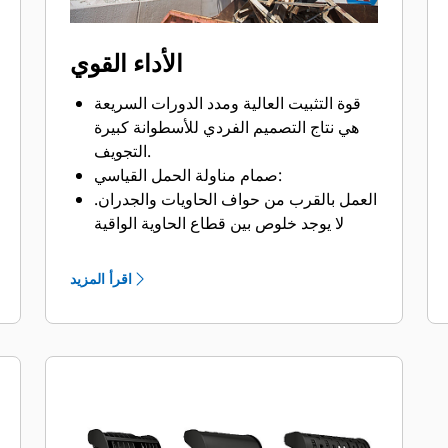
الأداء القوي
قوة التثبيت العالية ومدد الدورات السريعة
هي نتاج التصميم الفردي للأسطوانة كبيرة
التجويف.
صمام مناولة الحمل القياسي:
العمل بالقرب من حواف الحاويات والجدران.
لا يوجد خلوص بين قطاع الحاوية الواقية
للكلاّب وحد القطع تجاه الجدران الرأسية
والحواف، مما يتيح الوصول إلى الأركان في
اقرأ المزيد
الشاحنات، والمقطورات، والحاويات،
والصناديق، والزوايا 90 درجة.
سهولة الوصول إلى الأجزاء الداخلية من
خلال لوحات الصيانة الكبيرة.
الحصول على أعلى أداء من الكلاّب مع موتور
عزم الدوران العالي وفواصل الخدمة
الأطول.