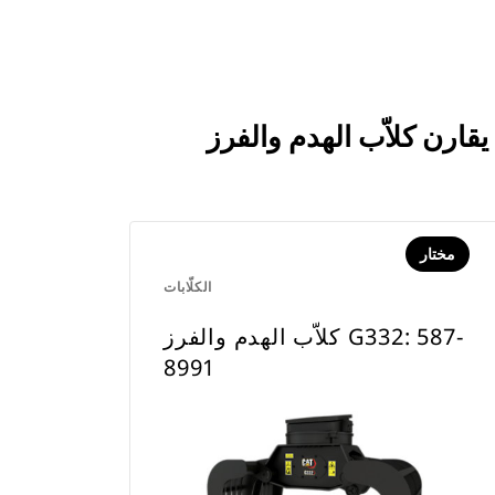
مختار
الكلّابات
كلاّب الهدم والفرز G332: 587-
8991