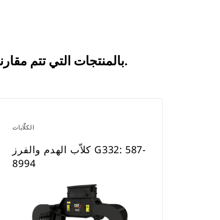
انظر كيف يقارن كلاّب الهدم والفرز G332: 587-8991 بالمنتجات التي تتم مقارنتها بشكل متكرر.
الكلّابات
كلاّب الهدم والفرز G332: 587-
8994