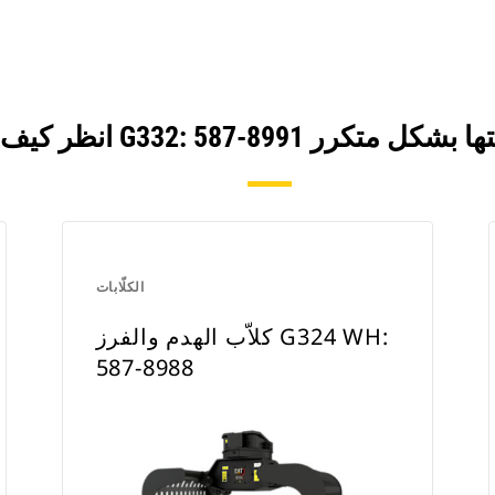
الكلّابات
كلاّب الهدم والفرز G324 WH:
587-8988