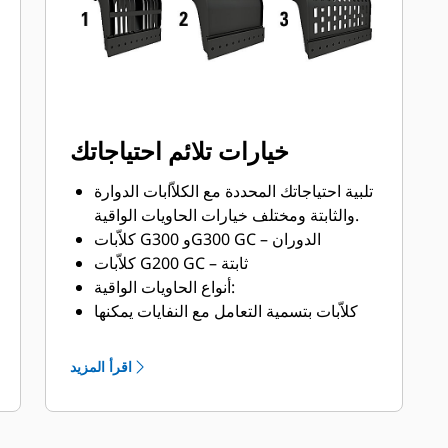
خيارات تلائم احتياجاتك
تلبية احتياجاتك المحددة مع الكلاّابات الدوارة
والثابتة ومختلف خيارات الحاويات الواقية.
كلاّبات G300 وG300 GC – الدوران
كلاّبات G200 GC – ثابتة
أنواع الحاويات الواقية:
كلاّبات بتسمية التعامل مع النفايات يمكنها
معالجة مواد أكثر بنسبة تتراوح بين 33
و150% من الموديلات القياسية من نفس
اقرأ المزيد
الحجم.
موديلات برأس علوية ثابتة: بعض الموديلات
تحتوي على لوحة مفصلة قارنة توصيل