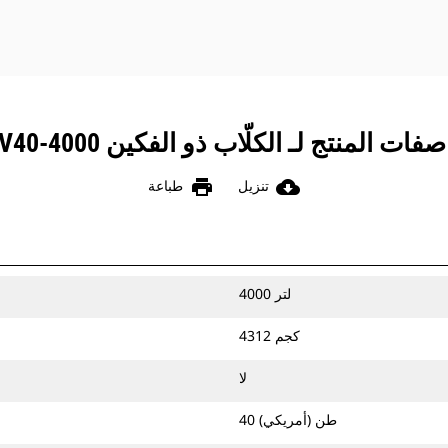
فات المنتج لـ الكلّاب ذو الفكين CTV40-4000
print
cloud_download
تنزيل
طباعة
4000 لتر
4312 كجم
لا
40 طن (أمريكي)