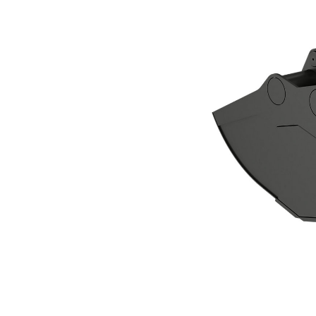
الكلّاب ذو الفكين CTV40-4000
مزايا
تغيير الموديل