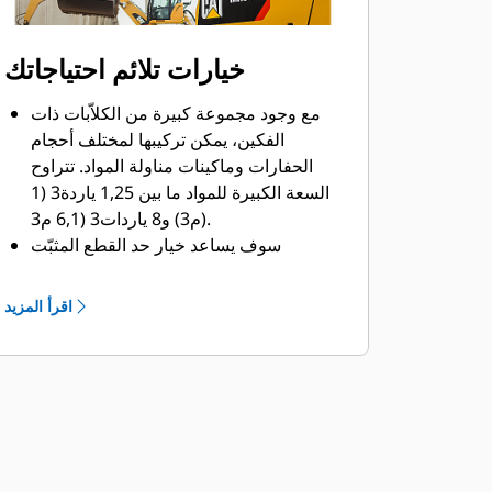
خيارات تلائم احتياجاتك
مع وجود مجموعة كبيرة من الكلاّبات ذات
الفكين، يمكن تركيبها لمختلف أحجام
الحفارات وماكينات مناولة المواد. تتراوح
السعة الكبيرة للمواد ما بين 1,25 ياردة3 (1
م3) و8 ياردات3 (6,1 م3).
سوف يساعد خيار حد القطع المثبّت
بمسامير في الفكين في تعزيز العمر
التشغيلي للمنتج والعمل بصورة أفضل لنقل
اقرأ المزيد
المواد عالية الكشط.
تعمل حدود القطع المثبّتة بمسامير
بالكاشطات على تحسين تفريغ المواد
اللاصقة في المهام الأكثر صعوبة.