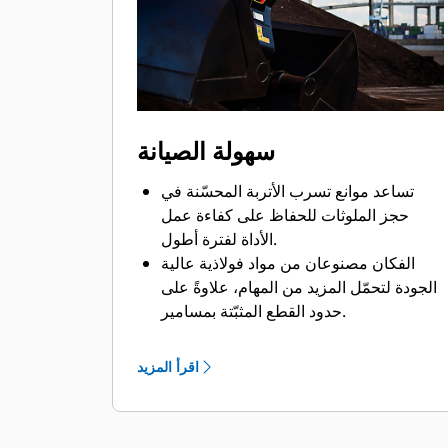
Bluetooth في الماكينة أو تطبيق Cat على
هاتفك بتحديد موضع الجهاز أوتوماتيكيًا.
ومن خلال الاستفادة من نظام Cat Payload
للحفارات، يمكن تحقيق الأحمال المستهدفة
بدقة وزيادة كفاءة التحميل بفضل إمكانية
الوزن أثناء الحركة والتقدير الآني للحمولة
سهولة الصيانة
الصافية من دون الحاجة للتأرجح.
ماكينات Cat مبرمجة مسبقًا بإعدادات الأداء
تساعد موانع تسرب الأتربة المحسّنة في
المثالية للكلاَّب لزيادة توافق الماكينة
حجز الملوثات للحفاظ على كفاءة عمل
والكلاَّب وكفاءتهما.
الأداة لفترة أطول.
الفكان مصنوعان من مواد فولاذية عالية
الجودة لتحمّل المزيد من المهام، علاوةً على
حدود القطع المثبّتة بمسامير.
تساعد إمكانية الوصول من مستوى الأرض
إلى كل نقاط التشحيم واللوحات القابلة
اقرأ المزيد
للإزالة في تنفيذ صيانة الكلاّبات بشكل سهل.