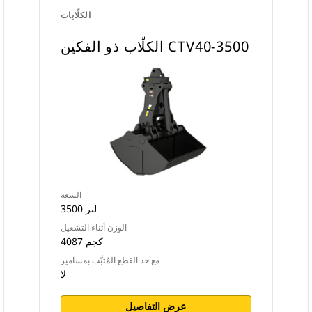
الكلّابات
الكلّاب ذو الفكين CTV40-3500
السعة
3500 لتر
الوزن أثناء التشغيل
4087 كجم
مع حد القطع المُثبَّت بمسامير
لا
عرض التفاصيل