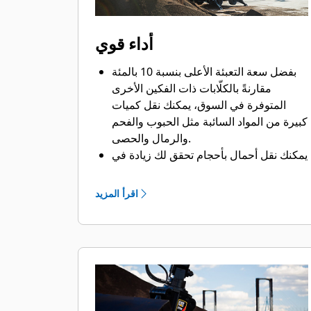
أداء قوي
بفضل سعة التعبئة الأعلى بنسبة 10 بالمئة
مقارنةً بالكلّابات ذات الفكين الأخرى
المتوفرة في السوق، يمكنك نقل كميات
كبيرة من المواد السائبة مثل الحبوب والفحم
والرمال والحصى.
يمكنك نقل أحمال بأحجام تحقق لك زيادة في
الإنتاجية بفضل فتحة الفكين الواسعة التي
تتيح لك نقل المواد الضخمة.
اقرأ المزيد
تساعدك قوة الغلق الكبيرة لفكي الكلّاب
ووقت الفتح والغلق السريع في تقليل وقت
الدورات ومواصلة القيام بالعمل لنقل أطنان
أكثر كل ساعة.
محدد موضع الملحقات PL161 من Cat هو
جهاز Bluetooth يساعدك في العثور على
ملحقاتك بسرعة وسهولة. ويقوم قارئ