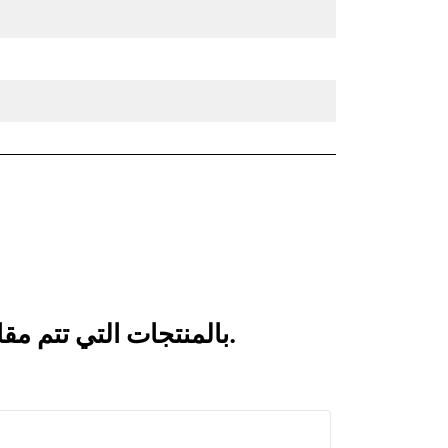
انظر كيف يقارن الكلّاب ذو الفكين CTV40-4000 بالمنتجات التي تتم مقارنتها بشكل متكرر.