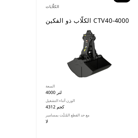
الكلّابات
الكلّاب ذو الفكين CTV40-4000
السعة
4000 لتر
الوزن أثناء التشغيل
4312 كجم
مع حد القطع المُثبَّت بمسامير
لا