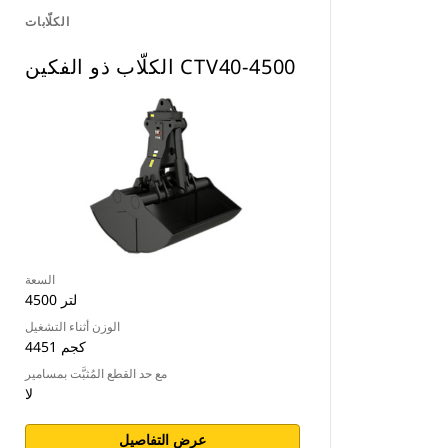
الكلّابات
الكلّاب ذو الفكين CTV40-4500
السعة
4500 لتر
الوزن أثناء التشغيل
4451 كجم
مع حد القطع المُثبَّت بمسامير
لا
عرض التفاصيل