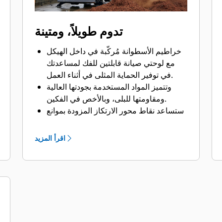
تدوم طويلاً، ومتينة
خراطيم الأسطوانة مُركّبة في داخل الهيكل
مع لوحتي صيانة قابلتين للفك لمساعدتك
في توفير الحماية المثلى في أثناء العمل.
وتتميز المواد المستخدمة بجودتها العالية
ومقاومتها للبلى، وبالأخص في الفكين.
ستساعد نقاط محور الارتكاز المزودة بموانع
تسرب الأتربة ومحامل الجُلَب في تعزيز
العمر التشغيلي للمنتج.
اقرأ المزيد
توجد أسطوانتان بجودة عالية مزودتان
بمصدات لتلطيف الصدمات الناتجة عن
حركة فتح الفكين، حيث تستطيع التعامل مع
ضغوط هيدروليكية تصل إلى 5076 رطلاً
لكل بوصة مربعة (35000 كيلو باسكال)،
وهي بهذا تسمح بالتشغيل بشكل أكثر سلاسة
وبأقل اهتزازات في الكابينة.