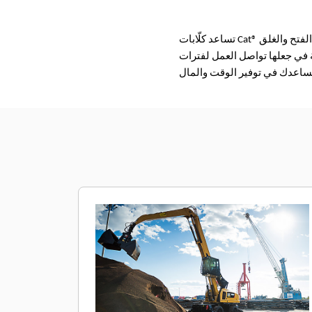
تساعد كلّابات Cat® ذات الفكين في تحقيق إنتاجية عالية في عمليات نقل المواد. ويمكنك نقل كمية أكبر من المواد بفضل سرعة الفتح والغلق
ة في جعلها تواصل العمل لفترات