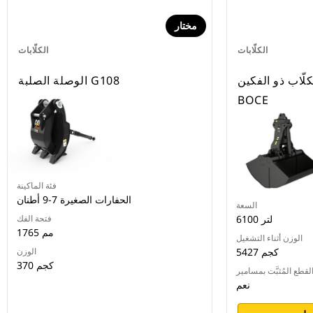
مختار
الكلّابات
الكلّابات
لّاب ذو الفكين CTV40-6100-
الوصلة الصلبة G108
BOCE
فئة الماكينة
الحفارات الصغيرة 7-9 أطنان
السعة
6100 لتر
فتحة الفك
1765 مم
الوزن أثناء التشغيل
5427 كجم
الوزن
370 كجم
لقطع المُثبَّت بمسامير
نعم