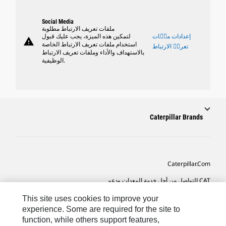
Social Media
ملفات تعريف الارتباط مطلوبة
إعدادات ملٝات
لتمكين هذه الميزة، يجب عليك قبول
warning
استخدام ملفات تعريف الارتباط الخاصة
تعريٝ الارتباط
بالاستهداف والأداء وملفات تعريف الارتباط
الوظيفية.
Caterpillar Brands
Caterpillar.com
CAT التواصل من أجل خدمة المعدات ودعم
تفضيلات التسويق الخاصة بي
This site uses cookies to improve your
experience. Some are required for the site to
خريطة الموقع
function, while others support features,