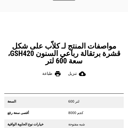
وتشمل اللوحات أيضًا سدادات منع الأتربة
لحماية الأجزاء المهمة للسنون.
يمكنك المحافظة على أمان بيئة العمل
من خلال استخدام مساعد كتائف التركيب
الذي يتيح للكتيفة البقاء في وضع قائم
أثناء تركيب الكلاَّب مع الماكينة.
مواصفات المنتج لـ كلاّب على شكل
قشرة برتقالة رباعي السنون GSH420،
سعة 600 لتر
print
cloud_download
تنزيل
طباعة
600 لتر
السعة
8000 كجم
أقصى سعة رفع
شبه مفتوحة
خيارات نوع الحاوية الواقية