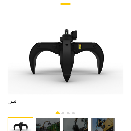
صور
الصور