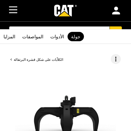
person
SEARCH
search
جولة
الأدوات
المواصفات
المزايا
more_vert
الكلاّبات على شكل قشرة البرتقالة