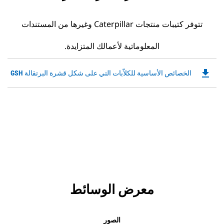
تتوفر كتيبات منتجات Caterpillar وغيرها من المستندات
المعلوماتية لأعمالك المتزايدة.
file_download
Downloadable
الخصائص الأساسية للكلاّبات التي على شكل قشرة البرتقالة GSH
PDF
Opens
in
a
New
Tab
معرض الوسائط
الصور