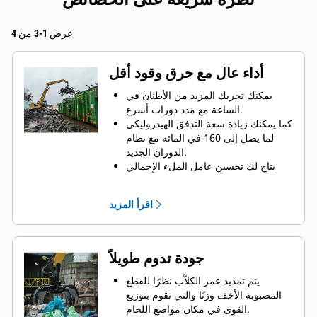
عرض 1-3 من 4
أداء عال مع حرق وقود أقل
يمكنك تحريك المزيد من الأطنان في
الساعة مع مدد دورات أسرع.
كما يمكنك زيادة سعة التدفق الهيدروليكي
لما يصل إلى 160 في المائة مع نظام
الدوران الجديد.
يتاح لك تحسين عامل الملء الإجمالي
لديك لما يصل إلى 140-200 في المائة
نظرًا لدقة تصميم التقوس.
اقرأ المزيد
يتم برمجة ماكينات Cat بشكل مسبق
بإعدادات الأداء المثالية للكلاَّب لزيادة
توافق الماكينة والكلاَّب وكفاءتهما.
يمكن الوصول إلى ارتفاعات جديدة وزيادة
جودة تدوم طويلاً
مستوى التحكم في التأرجح. الارتفاع
المدمج لكلاَّبات GSH يزيد القدرات وهو
يتم تمديد عمر الكلاَّب نظرًا للقطع
مثالي للاستخدامات داخل الأبنية.
المصبوبة الأخف وزنًا والتي تقوم بتوزيع
القوى في مكان مواضع اللحام.