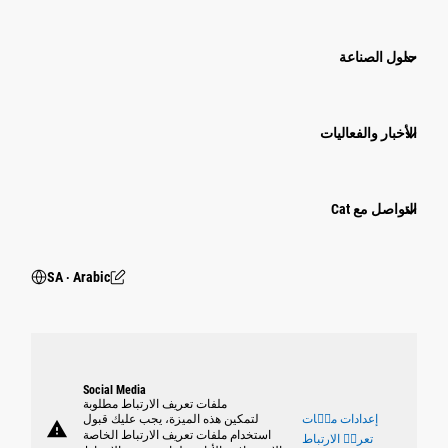
حلول الصناعة
الأخبار والفعاليات
التواصل مع Cat
SA ‧ Arabic
Social Media
ملفات تعريف الارتباط مطلوبة
إعدادات ملٝات
لتمكين هذه الميزة، يجب عليك قبول
warning
استخدام ملفات تعريف الارتباط الخاصة
تعريٝ الارتباط