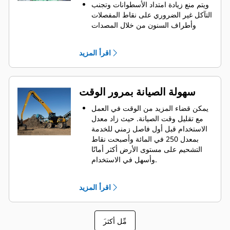
ويتم منع زيادة امتداد الأسطوانات وتجنب
التآكل غير الضروري على نقاط المفصلات
وأطراف السنون من خلال المصدات
العلوية والسفلية المقاومة للتآكل
والمناسبة للخدمة الشاقة على مبيت
اقرأ المزيد
الكلاَّب.
قوة يمكنك الاعتماد عليها. يتم تصنيع
الأطراف والسنون الداخلية بتركيبة متينة
من الفولاذ عالي الدرجة، مما يعمل على
سهولة الصيانة بمرور الوقت
مقاومة التآكل الناتج عن احتكاك الأجزاء
المعدنية ببعضها. نقاط المفصلات مصبوبة،
يمكن قضاء المزيد من الوقت في العمل
مما يمنع وجود نقاط ضعيفة على الهيكل.
مع تقليل وقت الصيانة. حيث زاد معدل
يزداد العمر الافتراضي من خلال الأطراف
الاستخدام قبل أول فاصل زمني للخدمة
والسنون سهلة الاستبدال.
بمعدل 250 في المائة وأصبحت نقاط
التشحيم على مستوى الأرض أكثر أمانًا
وأسهل في الاستخدام.
تم تعديل تمرير المكونات الهيدروليكية
المدمجة، حيث تتم حمايتها داخل السن،
اقرأ المزيد
مما يقلل الشد الواقع على الخراطيم
ويقلل من التداخل مع المواد.
سهولة الوصول إلى المكونات الهيدروليكية
َمِّل أكثر
داخل السنون عبر لوحات قابل للإزالة.