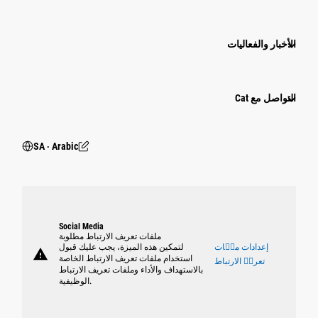
الأخبار والفعاليات
التواصل مع Cat
SA ‧ Arabic
Social Media
ملفات تعريف الارتباط مطلوبة
إعدادات ملٝات
لتمكين هذه الميزة، يجب عليك قبول
warning
استخدام ملفات تعريف الارتباط الخاصة
تعريٝ الارتباط
بالاستهداف والأداء وملفات تعريف الارتباط
الوظيفية.