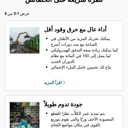
عرض 1-3 من 4
أداء عال مع حرق وقود أقل
يمكنك تحريك المزيد من الأطنان في
الساعة مع مدد دورات أسرع.
كما يمكنك زيادة سعة التدفق الهيدروليكي
لما يصل إلى 160 في المائة مع نظام
الدوران الجديد.
يتاح لك تحسين عامل الملء الإجمالي
لديك لما يصل إلى 140-200 في المائة
نظرًا لدقة تصميم التقوس.
اقرأ المزيد
يتم برمجة ماكينات Cat بشكل مسبق
بإعدادات الأداء المثالية للكلاَّب لزيادة
توافق الماكينة والكلاَّب وكفاءتهما.
يمكن الوصول إلى ارتفاعات جديدة وزيادة
جودة تدوم طويلاً
مستوى التحكم في التأرجح. الارتفاع
المدمج لكلاَّبات GSH يزيد القدرات وهو
يتم تمديد عمر الكلاَّب نظرًا للقطع
مثالي للاستخدامات داخل الأبنية.
المصبوبة الأخف وزنًا والتي تقوم بتوزيع
القوى في مكان مواضع اللحام.