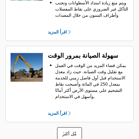
ويتم منع زيادة امتداد الأسطوانات وتجنب
التآكل غير الضروري على نقاط المفصلات
وأطراف السنون من خلال المصدات
العلوية والسفلية المقاومة للتآكل
والمناسبة للخدمة الشاقة على مبيت
اقرأ المزيد
الكلاَّب.
قوة يمكنك الاعتماد عليها. يتم تصنيع
الأطراف والسنون الداخلية بتركيبة متينة
من الفولاذ عالي الدرجة، مما يعمل على
سهولة الصيانة بمرور الوقت
مقاومة التآكل الناتج عن احتكاك الأجزاء
المعدنية ببعضها. نقاط المفصلات مصبوبة،
يمكن قضاء المزيد من الوقت في العمل
مما يمنع وجود نقاط ضعيفة على الهيكل.
مع تقليل وقت الصيانة. حيث زاد معدل
يزداد العمر الافتراضي من خلال الأطراف
الاستخدام قبل أول فاصل زمني للخدمة
والسنون سهلة الاستبدال.
بمعدل 250 في المائة وأصبحت نقاط
التشحيم على مستوى الأرض أكثر أمانًا
وأسهل في الاستخدام.
تم تعديل تمرير المكونات الهيدروليكية
المدمجة، حيث تتم حمايتها داخل السن،
اقرأ المزيد
مما يقلل الشد الواقع على الخراطيم
ويقلل من التداخل مع المواد.
سهولة الوصول إلى المكونات الهيدروليكية
َمِّل أكثر
داخل السنون عبر لوحات قابل للإزالة.