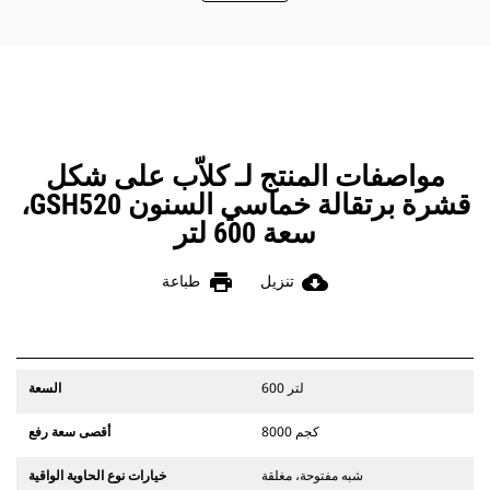
وتشمل اللوحات أيضًا سدادات منع الأتربة
لحماية الأجزاء المهمة للسنون.
يمكنك المحافظة على أمان بيئة العمل
من خلال استخدام مساعد كتائف التركيب
الذي يتيح للكتيفة البقاء في وضع قائم
أثناء تركيب الكلاَّب مع الماكينة.
مواصفات المنتج لـ كلاّب على شكل
قشرة برتقالة خماسي السنون GSH520،
سعة 600 لتر
print
cloud_download
تنزيل
طباعة
600 لتر
السعة
8000 كجم
أقصى سعة رفع
شبه مفتوحة، مغلقة
خيارات نوع الحاوية الواقية