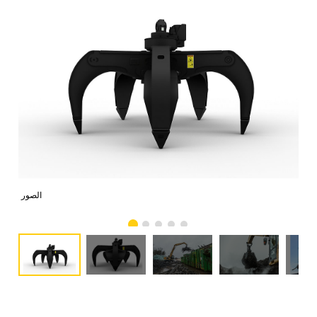
صور
الصور