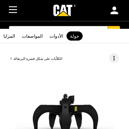
person
SEARCH
search
جولة
الأدوات
المواصفات
المزايا
more_vert
الكلاّبات على شكل قشرة البرتقالة