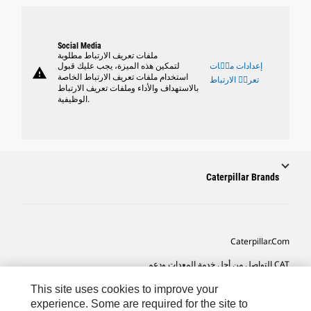
Social Media
ملفات تعريف الارتباط مطلوبة
إعدادات ملٝات
لتمكين هذه الميزة، يجب عليك قبول
warning
استخدام ملفات تعريف الارتباط الخاصة
تعريٝ الارتباط
بالاستهداف والأداء وملفات تعريف الارتباط
الوظيفية.
Caterpillar Brands
Caterpillar.com
CAT التواصل من أجل خدمة المعدات ودعم
تفضيلات التسويق الخاصة بي
This site uses cookies to improve your
experience. Some are required for the site to
خريطة الموقع