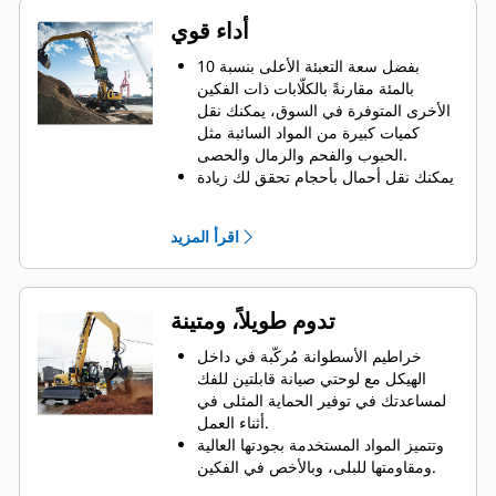
أداء قوي
بفضل سعة التعبئة الأعلى بنسبة 10
بالمئة مقارنةً بالكلّابات ذات الفكين
الأخرى المتوفرة في السوق، يمكنك نقل
كميات كبيرة من المواد السائبة مثل
الحبوب والفحم والرمال والحصى.
يمكنك نقل أحمال بأحجام تحقق لك زيادة
في الإنتاجية بفضل فتحة الفكين الواسعة
التي تتيح لك نقل المواد الضخمة.
اقرأ المزيد
تساعدك قوة الغلق الكبيرة لفكي الكلّاب
ووقت الفتح والغلق السريع في تقليل
وقت الدورات ومواصلة القيام بالعمل
لنقل أطنان أكثر كل ساعة.
تدوم طويلاً، ومتينة
محدد موضع الملحقات PL161 من Cat هو
جهاز Bluetooth يساعدك في العثور على
خراطيم الأسطوانة مُركّبة في داخل
ملحقاتك بسرعة وسهولة. ويقوم قارئ
الهيكل مع لوحتي صيانة قابلتين للفك
Bluetooth في الماكينة أو تطبيق Cat
لمساعدتك في توفير الحماية المثلى في
على هاتفك بتحديد موضع الجهاز
أثناء العمل.
أوتوماتيكيًا.
وتتميز المواد المستخدمة بجودتها العالية
ومن خلال الاستفادة من نظام Cat
ومقاومتها للبلى، وبالأخص في الفكين.
Payload للحفارات، يمكن تحقيق الأحمال
ستساعد نقاط محور الارتكاز المزودة