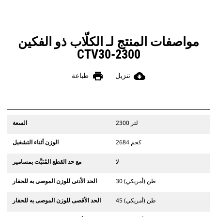
مواصفات المنتج لـ الكلّاب ذو الفكين
CTV30-2300
print
cloud_download
تنزيل
طباعة
2300 لتر
السعة
2684 كجم
الوزن أثناء التشغيل
لا
مع حد القطع المُثبَّت بمسامير
30 طن (أمريكي)
الحد الأدنى للوزن الموصى به للحفار
45 طن (أمريكي)
الحد الأقصى للوزن الموصى به للحفار