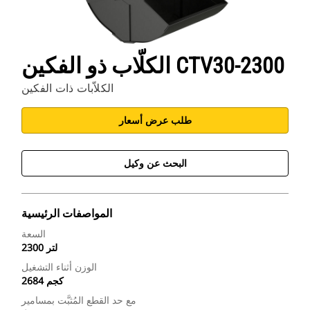
الكلّاب ذو الفكين CTV30-2300
الكلاّبات ذات الفكين
طلب عرض أسعار
البحث عن وكيل
المواصفات الرئيسية
السعة
2300 لتر
الوزن أثناء التشغيل
2684 كجم
مع حد القطع المُثبَّت بمسامير