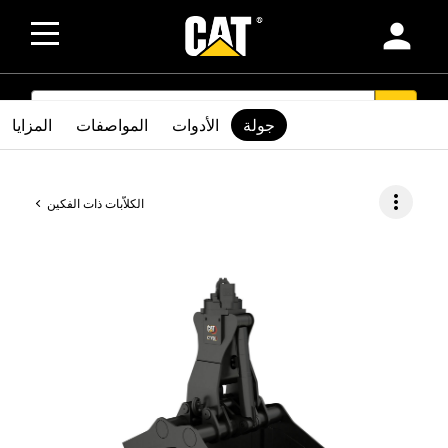
person
SEARCH
search
جولة
الأدوات
المواصفات
المزايا
more_vert
الكلاّبات ذات الفكين