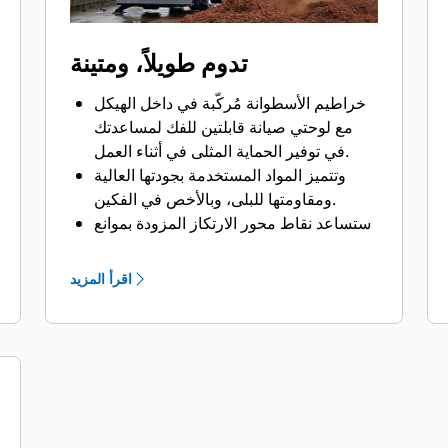
تدوم طويلاً، ومتينة
خراطيم الأسطوانة مُركّبة في داخل الهيكل
مع لوحتي صيانة قابلتين للفك لمساعدتك
في توفير الحماية المثلى في أثناء العمل.
وتتميز المواد المستخدمة بجودتها العالية
ومقاومتها للبلى، وبالأخص في الفكين.
ستساعد نقاط محور الارتكاز المزودة بموانع
تسرب الأتربة ومحامل الجُلَب في تعزيز
العمر التشغيلي للمنتج.
اقرأ المزيد
توجد أسطوانتان بجودة عالية مزودتان
بمصدات لتلطيف الصدمات الناتجة عن
حركة فتح الفكين، حيث تستطيع التعامل مع
ضغوط هيدروليكية تصل إلى 5076 رطلاً
لكل بوصة مربعة (35000 كيلو باسكال)،
وهي بهذا تسمح بالتشغيل بشكل أكثر سلاسة
وبأقل اهتزازات في الكابينة.