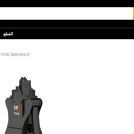
القطع
الكلّاب ذو الفكين V30-3800-BOCE