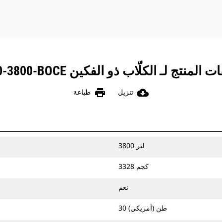
لمنتج لـ الكلّاب ذو الفكين CTV30-3800-BOCE
print
cloud_download
تنزيل
طباعة
3800 لتر
3328 كجم
نعم
30 طن (أمريكي)