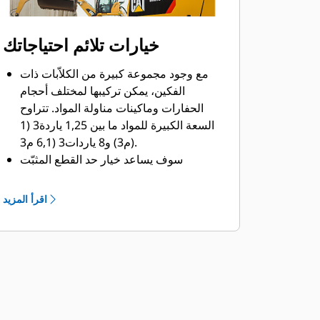
خيارات تلائم احتياجاتك
مع وجود مجموعة كبيرة من الكلاّبات ذات
الفكين، يمكن تركيبها لمختلف أحجام
الحفارات وماكينات مناولة المواد. تتراوح
السعة الكبيرة للمواد ما بين 1,25 ياردة3 (1
م3) و8 ياردات3 (6,1 م3).
سوف يساعد خيار حد القطع المثبّت
بمسامير في الفكين في تعزيز العمر
التشغيلي للمنتج والعمل بصورة أفضل لنقل
اقرأ المزيد
المواد عالية الكشط.
تعمل حدود القطع المثبّتة بمسامير
بالكاشطات على تحسين تفريغ المواد
اللاصقة في المهام الأكثر صعوبة.