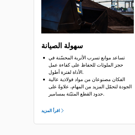
Bluetooth في الماكينة أو تطبيق Cat على
هاتفك بتحديد موضع الجهاز أوتوماتيكيًا.
ومن خلال الاستفادة من نظام Cat Payload
للحفارات، يمكن تحقيق الأحمال المستهدفة
بدقة وزيادة كفاءة التحميل بفضل إمكانية
الوزن أثناء الحركة والتقدير الآني للحمولة
سهولة الصيانة
الصافية من دون الحاجة للتأرجح.
ماكينات Cat مبرمجة مسبقًا بإعدادات الأداء
تساعد موانع تسرب الأتربة المحسّنة في
المثالية للكلاَّب لزيادة توافق الماكينة
حجز الملوثات للحفاظ على كفاءة عمل
والكلاَّب وكفاءتهما.
الأداة لفترة أطول.
الفكان مصنوعان من مواد فولاذية عالية
الجودة لتحمّل المزيد من المهام، علاوةً على
حدود القطع المثبّتة بمسامير.
تساعد إمكانية الوصول من مستوى الأرض
إلى كل نقاط التشحيم واللوحات القابلة
اقرأ المزيد
للإزالة في تنفيذ صيانة الكلاّبات بشكل سهل.