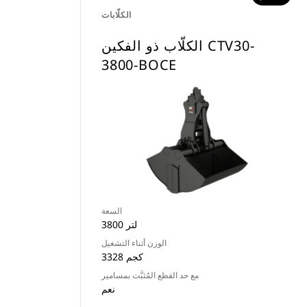
الكلّابات
الكلّاب ذو الفكين CTV30-
3800-BOCE
السعة
3800 لتر
الوزن أثناء التشغيل
3328 كجم
مع حد القطع المُثبَّت بمسامير
نعم