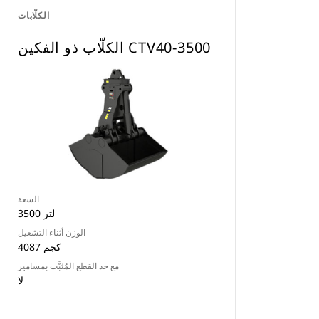
الكلّابات
الكلّاب ذو الفكين CTV40-3500
السعة
3500 لتر
الوزن أثناء التشغيل
4087 كجم
مع حد القطع المُثبَّت بمسامير
لا