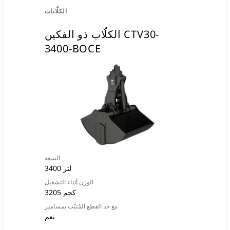
الكلّابات
الكلّاب ذو الفكين CTV30-
3400-BOCE
السعة
3400 لتر
الوزن أثناء التشغيل
3205 كجم
مع حد القطع المُثبَّت بمسامير
نعم