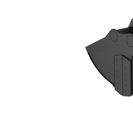
الكلّاب ذو الفكين CTV30-3800-BOCE
مزايا
تغيير الموديل