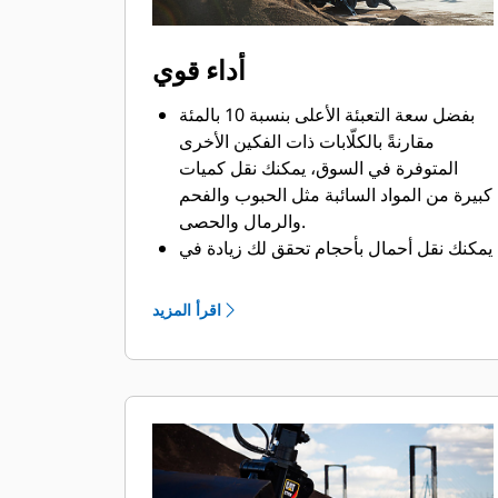
أداء قوي
بفضل سعة التعبئة الأعلى بنسبة 10 بالمئة
مقارنةً بالكلّابات ذات الفكين الأخرى
المتوفرة في السوق، يمكنك نقل كميات
كبيرة من المواد السائبة مثل الحبوب والفحم
والرمال والحصى.
يمكنك نقل أحمال بأحجام تحقق لك زيادة في
الإنتاجية بفضل فتحة الفكين الواسعة التي
تتيح لك نقل المواد الضخمة.
اقرأ المزيد
تساعدك قوة الغلق الكبيرة لفكي الكلّاب
ووقت الفتح والغلق السريع في تقليل وقت
الدورات ومواصلة القيام بالعمل لنقل أطنان
أكثر كل ساعة.
محدد موضع الملحقات PL161 من Cat هو
جهاز Bluetooth يساعدك في العثور على
ملحقاتك بسرعة وسهولة. ويقوم قارئ