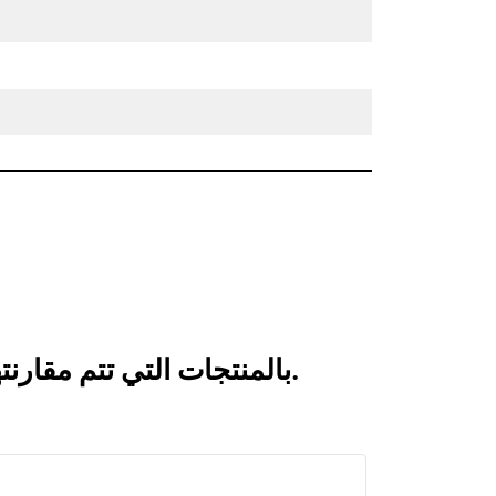
انظر كيف يقارن الكلّاب ذو الفكين CTV30-3800-BOCE بالمنتجات التي تتم مقارنتها بشكل متكرر.