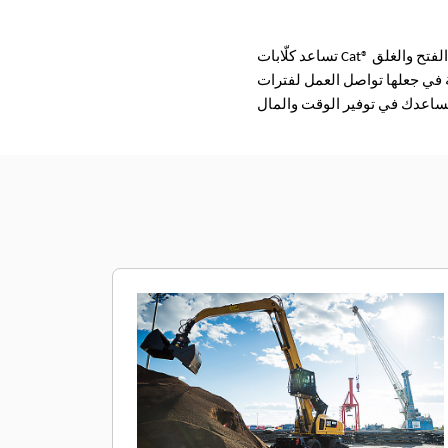
تساعد كلّابات Cat® ذات الفكين في تحقيق إنتاجية عالية في عمليات نقل المواد. ويمكنك نقل كمية أكبر من المواد بفضل سرعة الفتح والغلق
ة في جعلها تواصل العمل لفترات