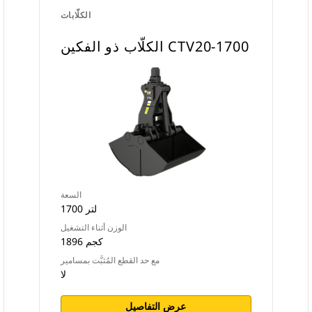
الكلّابات
الكلّاب ذو الفكين CTV20-1700
السعة
1700 لتر
الوزن أثناء التشغيل
1896 كجم
مع حد القطع المُثبَّت بمسامير
لا
عرض التفاصيل