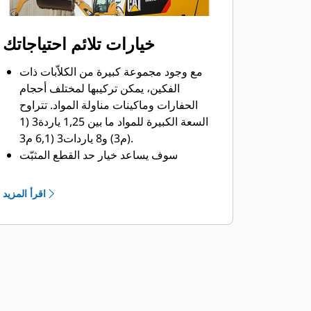
خيارات تلائم احتياجاتك
مع وجود مجموعة كبيرة من الكلاّبات ذات
الفكين، يمكن تركيبها لمختلف أحجام
الحفارات وماكينات مناولة المواد. تتراوح
السعة الكبيرة للمواد ما بين 1,25 ياردة3 (1
م3) و8 ياردات3 (6,1 م3).
سوف يساعد خيار حد القطع المثبّت
بمسامير في الفكين في تعزيز العمر
التشغيلي للمنتج والعمل بصورة أفضل لنقل
اقرأ المزيد
المواد عالية الكشط.
تعمل حدود القطع المثبّتة بمسامير
بالكاشطات على تحسين تفريغ المواد
اللاصقة في المهام الأكثر صعوبة.