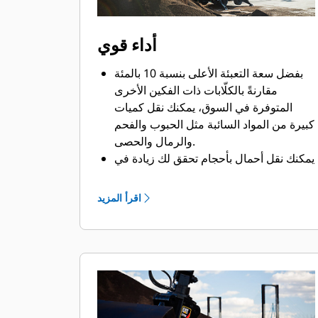
أداء قوي
بفضل سعة التعبئة الأعلى بنسبة 10 بالمئة
مقارنةً بالكلّابات ذات الفكين الأخرى
المتوفرة في السوق، يمكنك نقل كميات
كبيرة من المواد السائبة مثل الحبوب والفحم
والرمال والحصى.
يمكنك نقل أحمال بأحجام تحقق لك زيادة في
الإنتاجية بفضل فتحة الفكين الواسعة التي
تتيح لك نقل المواد الضخمة.
اقرأ المزيد
تساعدك قوة الغلق الكبيرة لفكي الكلّاب
ووقت الفتح والغلق السريع في تقليل وقت
الدورات ومواصلة القيام بالعمل لنقل أطنان
أكثر كل ساعة.
محدد موضع الملحقات PL161 من Cat هو
جهاز Bluetooth يساعدك في العثور على
ملحقاتك بسرعة وسهولة. ويقوم قارئ