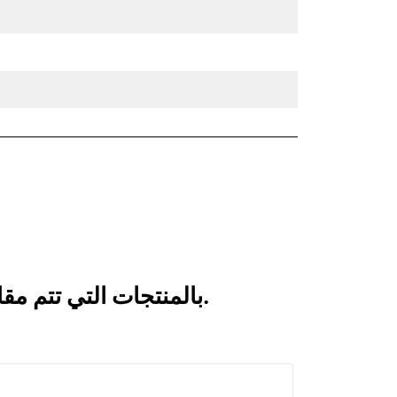
انظر كيف يقارن الكلّاب ذو الفكين CTV20-1900 بالمنتجات التي تتم مقارنتها بشكل متكرر.