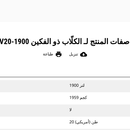
فات المنتج لـ الكلّاب ذو الفكين CTV20-1900
print
cloud_download
تنزيل
طباعة
1900 لتر
1959 كجم
لا
20 طن (أمريكي)