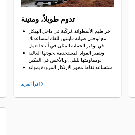
تدوم طويلاً، ومتينة
خراطيم الأسطوانة مُركّبة في داخل الهيكل
مع لوحتي صيانة قابلتين للفك لمساعدتك
في توفير الحماية المثلى في أثناء العمل.
وتتميز المواد المستخدمة بجودتها العالية
ومقاومتها للبلى، وبالأخص في الفكين.
ستساعد نقاط محور الارتكاز المزودة بموانع
تسرب الأتربة ومحامل الجُلَب في تعزيز
العمر التشغيلي للمنتج.
اقرأ المزيد
توجد أسطوانتان بجودة عالية مزودتان
بمصدات لتلطيف الصدمات الناتجة عن
حركة فتح الفكين، حيث تستطيع التعامل مع
ضغوط هيدروليكية تصل إلى 5076 رطلاً
لكل بوصة مربعة (35000 كيلو باسكال)،
وهي بهذا تسمح بالتشغيل بشكل أكثر سلاسة
وبأقل اهتزازات في الكابينة.