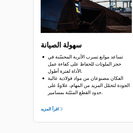
Bluetooth في الماكينة أو تطبيق Cat على
هاتفك بتحديد موضع الجهاز أوتوماتيكيًا.
ومن خلال الاستفادة من نظام Cat Payload
للحفارات، يمكن تحقيق الأحمال المستهدفة
بدقة وزيادة كفاءة التحميل بفضل إمكانية
الوزن أثناء الحركة والتقدير الآني للحمولة
سهولة الصيانة
الصافية من دون الحاجة للتأرجح.
ماكينات Cat مبرمجة مسبقًا بإعدادات الأداء
تساعد موانع تسرب الأتربة المحسّنة في
المثالية للكلاَّب لزيادة توافق الماكينة
حجز الملوثات للحفاظ على كفاءة عمل
والكلاَّب وكفاءتهما.
الأداة لفترة أطول.
الفكان مصنوعان من مواد فولاذية عالية
الجودة لتحمّل المزيد من المهام، علاوةً على
حدود القطع المثبّتة بمسامير.
تساعد إمكانية الوصول من مستوى الأرض
إلى كل نقاط التشحيم واللوحات القابلة
اقرأ المزيد
للإزالة في تنفيذ صيانة الكلاّبات بشكل سهل.