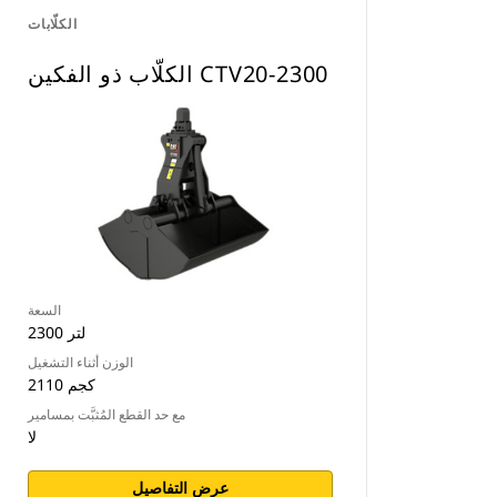
الكلّابات
الكلّاب ذو الفكين CTV20-2300
السعة
2300 لتر
الوزن أثناء التشغيل
2110 كجم
مع حد القطع المُثبَّت بمسامير
لا
عرض التفاصيل