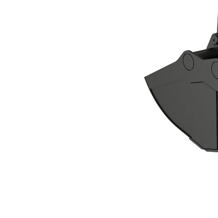
الكلّاب ذو الفكين CTV20-1900
مزايا
تغيير الموديل