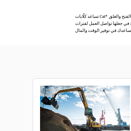
تساعد كلّابات Cat® ذات الفكين في تحقيق إنتاجية عالية في عمليات نقل المواد. ويمكنك نقل كمية أكبر من المواد بفضل سرعة الفتح والغلق
ة في جعلها تواصل العمل لفترات