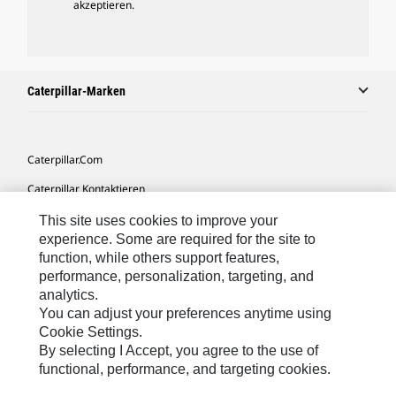
akzeptieren.
Caterpillar-Marken
Caterpillar.com
Caterpillar Kontaktieren
Meine Marketing-Präferenzen
This site uses cookies to improve your
experience. Some are required for the site to
Seitenübersicht
function, while others support features,
performance, personalization, targeting, and
Cookie Settings
analytics.
Rechtliche Hinweise
You can adjust your preferences anytime using
Cookie Settings.
Datenschutz
By selecting I Accept, you agree to the use of
functional, performance, and targeting cookies.