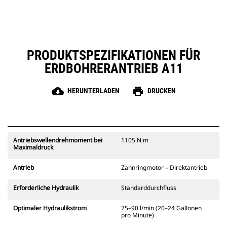
PRODUKTSPEZIFIKATIONEN FÜR
ERDBOHRERANTRIEB A11
cloud_download
print
HERUNTERLADEN
DRUCKEN
Antriebswellendrehmoment bei
1105 N·m
Maximaldruck
Antrieb
Zahnringmotor – Direktantrieb
Erforderliche Hydraulik
Standarddurchfluss
Optimaler Hydraulikstrom
75–90 l/min (20–24 Gallonen
pro Minute)