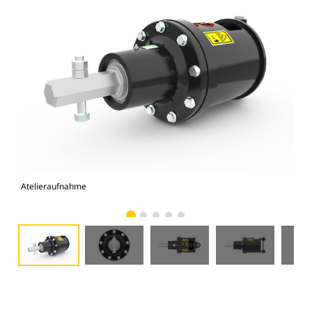
Atelieraufnahme
Vor