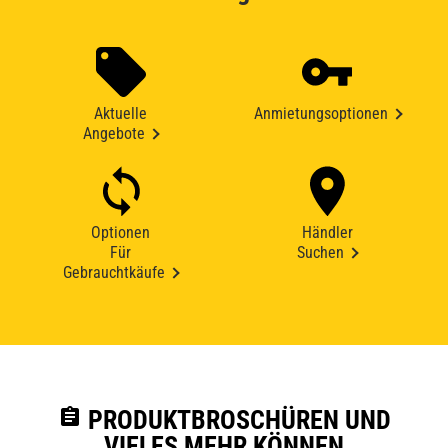
Aktuelle
Anmietungsoptionen
Angebote
Optionen
Händler
Für
Suchen
Gebrauchtkäufe
assignment
PRODUKTBROSCHÜREN UND
VIELES MEHR KÖNNEN