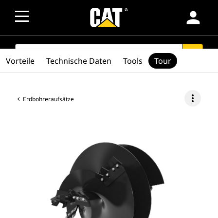
person
SEARCH
search
Vorteile
Technische Daten
Tools
Tour
more_vert
Erdbohreraufsätze