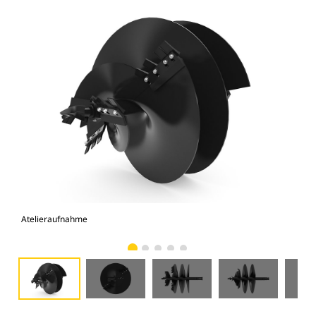
Atelieraufnahme
Vor