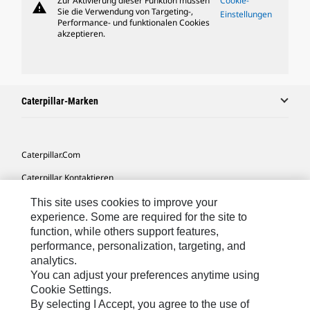
Zur Aktivierung dieser Funktion müssen
Cookie-
warning
Sie die Verwendung von Targeting-,
Einstellungen
Performance- und funktionalen Cookies
akzeptieren.
Caterpillar-Marken
Caterpillar.com
Caterpillar Kontaktieren
Meine Marketing-Präferenzen
This site uses cookies to improve your
experience. Some are required for the site to
Seitenübersicht
function, while others support features,
performance, personalization, targeting, and
Cookie Settings
analytics.
Rechtliche Hinweise
You can adjust your preferences anytime using
Cookie Settings.
Datenschutz
By selecting I Accept, you agree to the use of