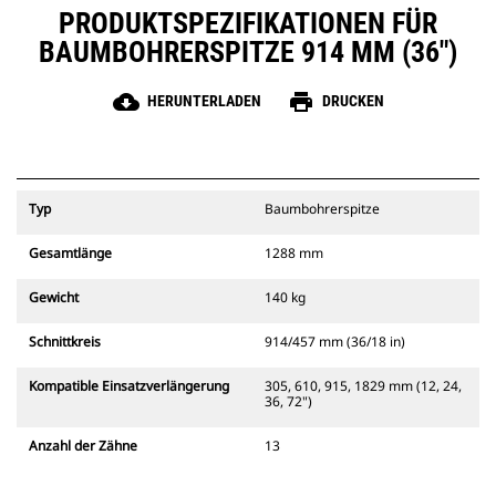
PRODUKTSPEZIFIKATIONEN FÜR
BAUMBOHRERSPITZE 914 MM (36")
cloud_download
print
HERUNTERLADEN
DRUCKEN
Typ
Baumbohrerspitze
Gesamtlänge
1288 mm
Gewicht
140 kg
Schnittkreis
914/457 mm (36/18 in)
Kompatible Einsatzverlängerung
305, 610, 915, 1829 mm (12, 24,
36, 72")
Anzahl der Zähne
13