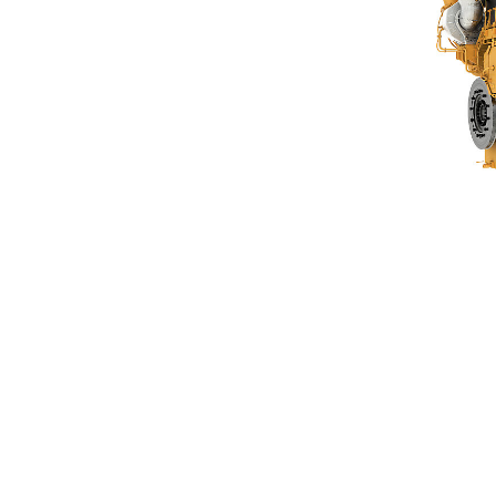
G3606 A4
Vort
Modell wechseln