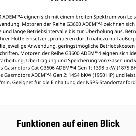
 ADEM™4 eignen sich mit einem breiten Spektrum von Lei
wendung. Motoren der Reihe G3600 ADEM™4 zeichnen sich 
e und lange Betriebsintervalle bis zur Überholung aus. Betr
rer Flotte einsetzen, profitieren durch nahezu null außerp
r die jeweilige Anwendung, geringstmögliche Betriebskosten
hriften. Motoren der Reihe G3600 ADEM™4 eignen sich idea
erarbeitung, Übertragung und Speicherung von Gasen und
s Gasmotors Cat G3606 ADEM™4 Gen 1: 1398 bkW (1875 BH
s Gasmotors ADEM™4 Gen 2: 1454 bKW (1950 HP) und leist
/min. Geeignet für die Einhaltung der NSPS-Standortanfor
Funktionen auf einen Blick