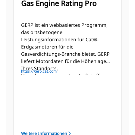
Gas Engine Rating Pro
GERP ist ein webbasiertes Programm,
das ortsbezogene
Leistungsinformationen für Cat®-
Erdgasmotoren für die
Gasverdichtungs-Branche bietet. GERP
liefert Motordaten für die Höhenlage
Ihres Standorts,
https://gerp.cat.com
Umgebungstemperatur, Kraftstoff,
Kühlmittel-Wärmeabführung,
Leistungsdaten, Einbauzeichnungen,
Datenblätter und Pumpendiagramme.
Weitere Informationen