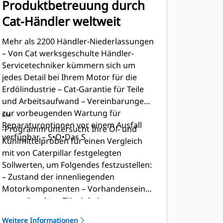
Produktbetreuung durch
Cat-Händler weltweit
Mehr als 2200 Händler-Niederlassungen
– Von Cat werksgeschulte Händler-
Servicetechniker kümmern sich um
jedes Detail bei Ihrem Motor für die
Erdölindustrie – Cat-Garantie für Teile
und Arbeitsaufwand – Vereinbarungen
zur vorbeugenden Wartung für
SM
Reparaturoptionen vor einem Ausfall
-Programm untersucht Ihre Öl- und
verfügbar – S•O•Das S
Kühlmittelproben für einen Vergleich
mit von Caterpillar festgelegten
Sollwerten, um Folgendes festzustellen:
– Zustand der innenliegenden
Motorkomponenten – Vorhandensein
unerwünschter Flüssigkeiten –
Vorhandensein von Nebenprodukten
Weitere Informationen