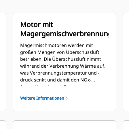
Motor mit
Magergemischverbrennungstech
Magermischmotoren werden mit
großen Mengen von Überschussluft
betrieben. Die Überschussluft nimmt
während der Verbrennung Wärme auf,
was Verbrennungstemperatur und -
druck senkt und damit den NOx-
Ausstoß verringert. Das
Magermotorkonzept bietet zudem eine
Weitere Informationen
längere Komponentennutzungsdauer
und einen niedrigen
Kraftstoffverbrauch.