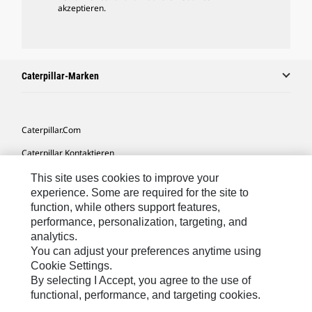
akzeptieren.
Caterpillar-Marken
Caterpillar.com
Caterpillar Kontaktieren
Meine Marketing-Präferenzen
This site uses cookies to improve your
experience. Some are required for the site to
Seitenübersicht
function, while others support features,
performance, personalization, targeting, and
Cookie Settings
analytics.
Rechtliche Hinweise
You can adjust your preferences anytime using
Cookie Settings.
Datenschutz
By selecting I Accept, you agree to the use of
functional, performance, and targeting cookies.