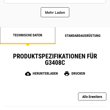
Mehr Laden
TECHNISCHE DATEN
STANDARDAUSRÜSTUNG
PRODUKTSPEZIFIKATIONEN FÜR
G3408C
cloud_download
print
HERUNTERLADEN
DRUCKEN
Alle Erweitern