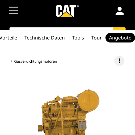
person
SEARCH
search
Vorteile
Technische Daten
Tools
Tour
Angebote
more_vert
Gasverdichtungsmotoren