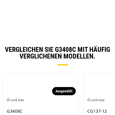
O
in
a
N
Ta
VERGLEICHEN SIE G3408C MIT HÄUFIG
VERGLICHENEN MODELLEN.
Ausgewählt
Öl und Gas
Öl und Gas
G3408C
CG137-12