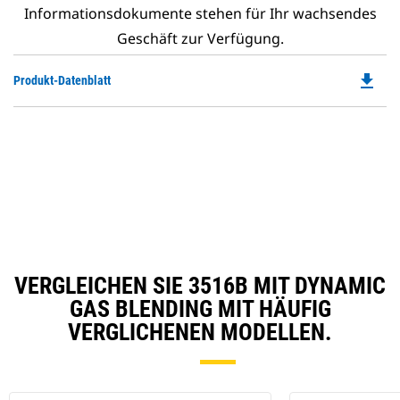
Informationsdokumente stehen für Ihr wachsendes
Geschäft zur Verfügung.
file_download
Do
Produkt-Datenblatt
P
O
in
a
N
Ta
VERGLEICHEN SIE 3516B MIT DYNAMIC
GAS BLENDING MIT HÄUFIG
VERGLICHENEN MODELLEN.