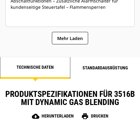
Abschaltfunktionen – Zusätzliche Alarmschalter für
kundenseitige Steuertafel – Flammensperren
Mehr Laden
TECHNISCHE DATEN
STANDARDAUSRÜSTUNG
PRODUKTSPEZIFIKATIONEN FÜR 3516B
MIT DYNAMIC GAS BLENDING
cloud_download
print
HERUNTERLADEN
DRUCKEN