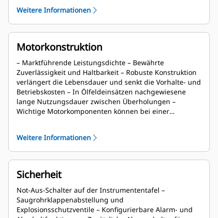
unterschiedlicher Qualität und sorgt für automatische
Weitere Informationen
Anpassung, wenn die Kraftstoffqualität sich ändert,
sodass keine Kalibrierung vor Ort erforderlich ist –
Schalttafel EMCP 4.4 für eine vereinfachte Integration in
die Anlage, Fernüberwachung und eine zentrale
Motorkonstruktion
Schnittstelle für Funktionen von Motor, Generator und
dynamischer Gasmischung – Nutzt aktuelle Hardware
– Marktführende Leistungsdichte – Bewährte
der G3516-Baureihe und minimiert gleichzeitig
Zuverlässigkeit und Haltbarkeit – Robuste Konstruktion
Änderungen am Kern-Dieselmotor – Beibehaltung der
verlängert die Lebensdauer und senkt die Vorhalte- und
gegenwärtigen Wartungs- und Überholungsintervalle
Betriebskosten – In Ölfeldeinsätzen nachgewiesene
für den Dieselmotor, die sich bei Einsätzen in
lange Nutzungsdauer zwischen Überholungen –
Ölbohranlagen bewährt haben
Wichtige Motorkomponenten können bei einer
Überholung aufgearbeitet und wiederverwendet
werden
Weitere Informationen
Sicherheit
Not-Aus-Schalter auf der Instrumententafel –
Saugrohrklappenabstellung und
Explosionsschutzventile – Konfigurierbare Alarm- und