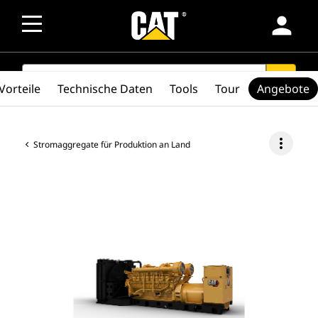
person
SEARCH
search
Vorteile
Technische Daten
Tools
Tour
Angebote
more_vert
Stromaggregate für Produktion an Land