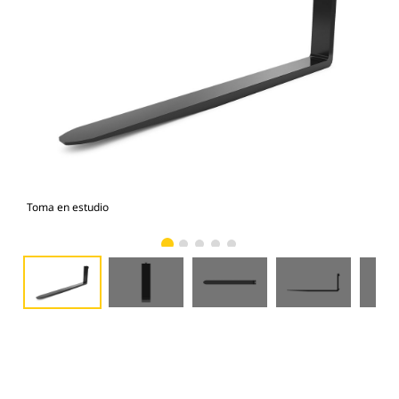
Toma en estudio
Vist