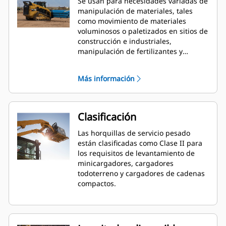
Se usan para necesidades variadas de
manipulación de materiales, tales
como movimiento de materiales
voluminosos o paletizados en sitios de
construcción e industriales,
manipulación de fertilizantes y
semillas en bolsas en lugares de
paisajismo y jardinería, viveros y
Más información
trabajos similares.
Clasificación
Las horquillas de servicio pesado
están clasificadas como Clase II para
los requisitos de levantamiento de
minicargadores, cargadores
todoterreno y cargadores de cadenas
compactos.