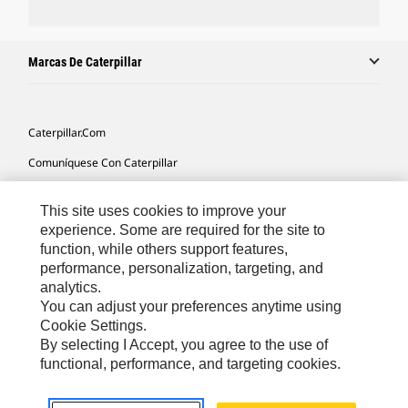
Marcas De Caterpillar
Caterpillar.com
Comuníquese Con Caterpillar
Mis Preferencias De Marketing
This site uses cookies to improve your
Mapa Del Sitio
experience. Some are required for the site to
function, while others support features,
Cookie Settings
performance, personalization, targeting, and
Avisos Legales
analytics.
You can adjust your preferences anytime using
Privacidad
Cookie Settings.
By selecting I Accept, you agree to the use of
functional, performance, and targeting cookies.
Latin America -
© 2026 Caterpillar. Todos los derechos
Español
reservados.