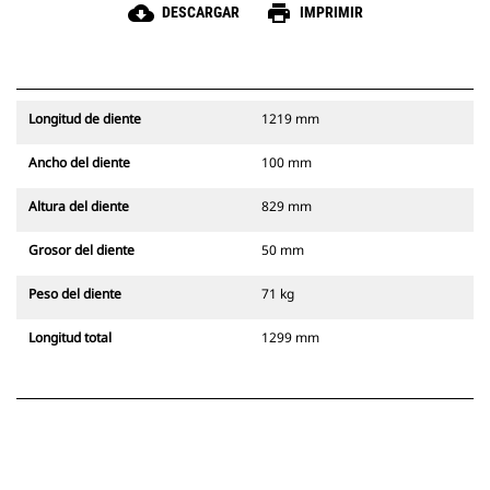
cloud_download
print
DESCARGAR
IMPRIMIR
Longitud de diente
1219 mm
Ancho del diente
100 mm
Altura del diente
829 mm
Grosor del diente
50 mm
Peso del diente
71 kg
Longitud total
1299 mm