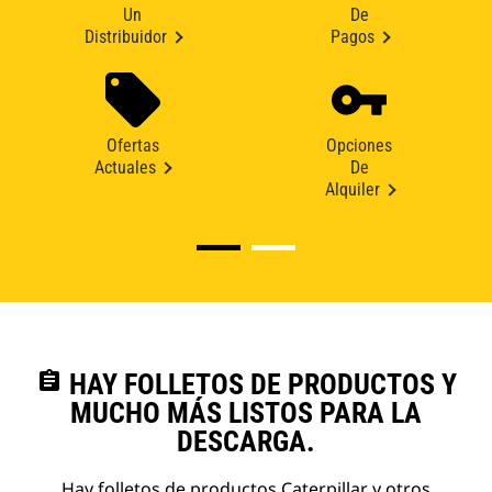
Un
De
Distribuidor
Pagos
Ofertas
Opciones
Actuales
De
Alquiler
assignment
HAY FOLLETOS DE PRODUCTOS Y
MUCHO MÁS LISTOS PARA LA
DESCARGA.
Hay folletos de productos Caterpillar y otros