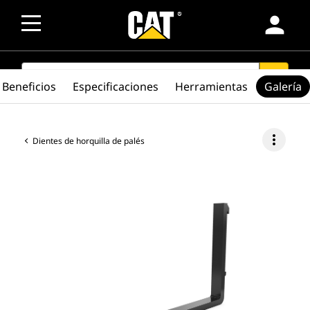
person
SEARCH
search
Beneficios
Especificaciones
Herramientas
Galería
more_vert
Dientes de horquilla de palés