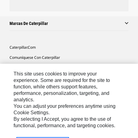
Marcas De Caterpillar
Caterpillar.com
Comuníquese Con Caterpillar
Mis Preferencias De Marketing
This site uses cookies to improve your
Mapa Del Sitio
experience. Some are required for the site to
function, while others support features,
Cookie Settings
performance, personalization, targeting, and
Avisos Legales
analytics.
You can adjust your preferences anytime using
Privacidad
Cookie Settings.
By selecting I Accept, you agree to the use of
functional, performance, and targeting cookies.
Latin America -
© 2026 Caterpillar. Todos los derechos