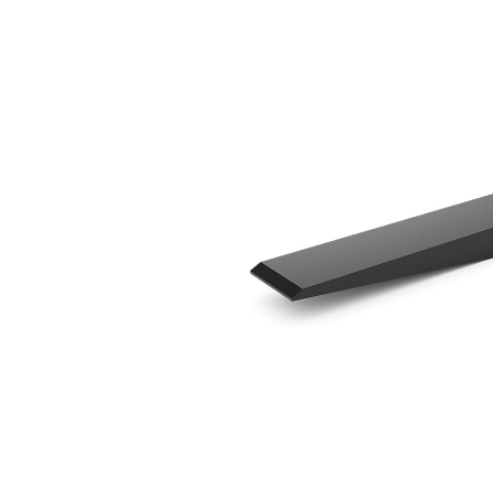
1.524 Mm (60")
Ben
Cambiar modelo