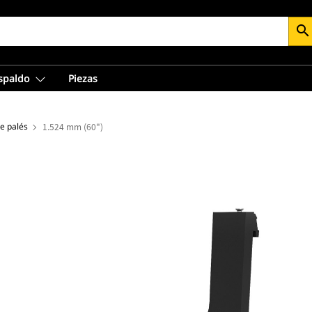
search
espaldo
Piezas
de palés
1.524 mm (60")