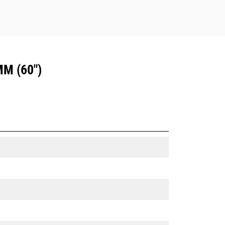
M (60")