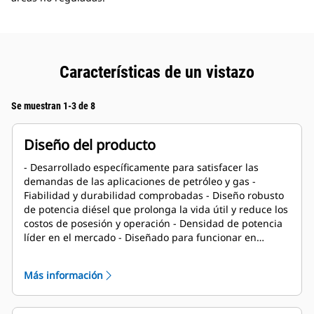
Características de un vistazo
Se muestran 1-3 de 8
Diseño del producto
- Desarrollado específicamente para satisfacer las
demandas de las aplicaciones de petróleo y gas -
Fiabilidad y durabilidad comprobadas - Diseño robusto
de potencia diésel que prolonga la vida útil y reduce los
costos de posesión y operación - Densidad de potencia
líder en el mercado - Diseñado para funcionar en
condiciones de yacimientos petrolíferos, que incluyen
aplicaciones de alta temperatura ambiente y gran
Más información
altitud - Larga vida útil de reparo comprobada en
aplicaciones de yacimientos petrolíferos - Componentes
centrales del motor diseñados para su