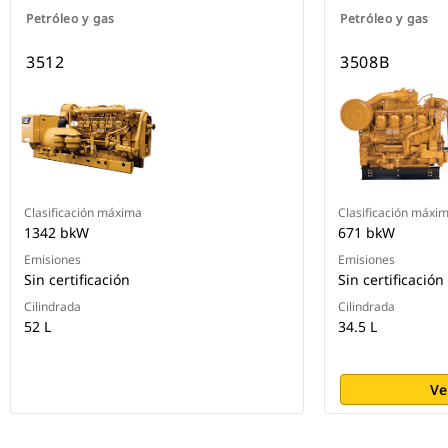
Petróleo y gas
Petróleo y gas
3512
3508B
Clasificación máxima
Clasificación máxi
1342 bkW
671 bkW
Emisiones
Emisiones
Sin certificación
Sin certificación
Cilindrada
Cilindrada
52 L
34.5 L
Ve