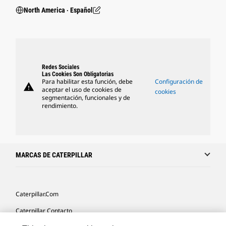
North America ‧ Español
Redes Sociales
Las Cookies Son Obligatorias
Para habilitar esta función, debe
Configuración de
warning
aceptar el uso de cookies de
cookies
segmentación, funcionales y de
rendimiento.
MARCAS DE CATERPILLAR
Caterpillar.com
Caterpillar Contacto