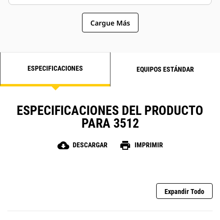
Cargue Más
ESPECIFICACIONES
EQUIPOS ESTÁNDAR
ESPECIFICACIONES DEL PRODUCTO
PARA 3512
cloud_download
print
DESCARGAR
IMPRIMIR
Expandir Todo