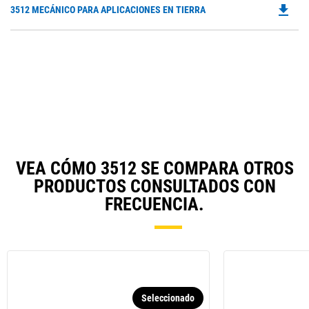
file_download
Do
3512 MECÁNICO PARA APLICACIONES EN TIERRA
P
O
in
a
N
Ta
VEA CÓMO 3512 SE COMPARA OTROS
PRODUCTOS CONSULTADOS CON
FRECUENCIA.
Seleccionado