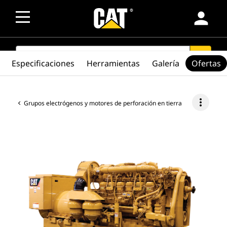
person
SEARCH
search
Especificaciones
Herramientas
Galería
Ofertas
more_vert
Grupos electrógenos y motores de perforación en tierra