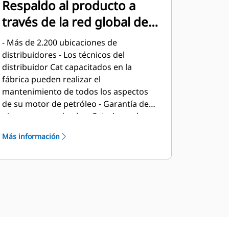
Respaldo al producto a
través de la red global de
distribuidores Cat
- Más de 2.200 ubicaciones de
distribuidores - Los técnicos del
distribuidor Cat capacitados en la
fábrica pueden realizar el
mantenimiento de todos los aspectos
de su motor de petróleo - Garantía de
piezas y mano de obra Cat - Acuerdos
de mantenimiento preventivo
Más información
disponibles para opciones de
reparación antes de que falle - El
programa S•O•SSM que compara sus
muestras de aceite y refrigerante con
los estándares establecidos por
Caterpillar