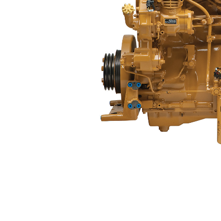
C15 ACERT™ (múltiple Seco)
Ben
Cambiar modelo