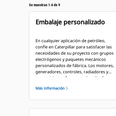
Se muestran 1-6 de 9
Embalaje personalizado
En cualquier aplicación de petróleo,
confíe en Caterpillar para satisfacer las
necesidades de su proyecto con grupos
electrógenos y paquetes mecánicos
personalizados de fábrica. Los motores,
generadores, controles, radiadores y
transmisiones Cat se pueden diseñar y
combinar a medida en colaboración con
Más información
nuestros distribuidores locales para
crear soluciones únicas. Los paquetes
personalizados tienen respaldo global y
están cubiertos por una garantía de un
año después de la puesta en marcha.