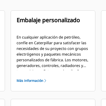
Embalaje personalizado
En cualquier aplicación de petróleo,
confíe en Caterpillar para satisfacer las
necesidades de su proyecto con grupos
electrógenos y paquetes mecánicos
personalizados de fábrica. Los motores,
generadores, controles, radiadores y
transmisiones Cat se pueden diseñar y
combinar a medida en colaboración con
Más información
nuestros distribuidores locales para
crear soluciones únicas. Los paquetes
personalizados tienen respaldo global y
están cubiertos por una garantía de un
año después de la puesta en marcha.