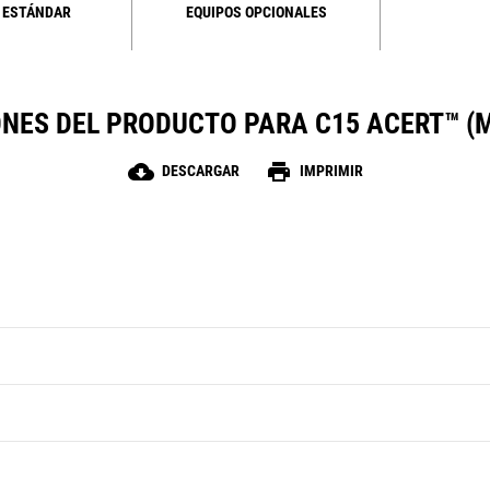
 ESTÁNDAR
EQUIPOS OPCIONALES
ONES DEL PRODUCTO PARA C15 ACERT™ (M
cloud_download
print
DESCARGAR
IMPRIMIR