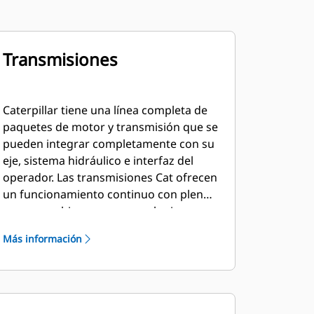
Transmisiones
Caterpillar tiene una línea completa de
paquetes de motor y transmisión que se
pueden integrar completamente con su
eje, sistema hidráulico e interfaz del
operador. Las transmisiones Cat ofrecen
un funcionamiento continuo con plena
carga, cambios suaves a cualquier
velocidad y el máximo tiempo de
Más información
trabajo, con una durabilidad inigualable
y un fácil mantenimiento.