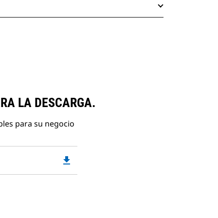
ARA LA DESCARGA.
bles para su negocio
file_download
Downloadable
PDF
Opens
in
a
New