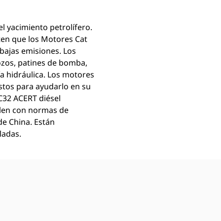
l yacimiento petrolífero.
ten que los Motores Cat
bajas emisiones. Los
zos, patines de bomba,
a hidráulica. Los motores
istos para ayudarlo en su
 C32 ACERT diésel
mplen con normas de
de China. Están
ladas.