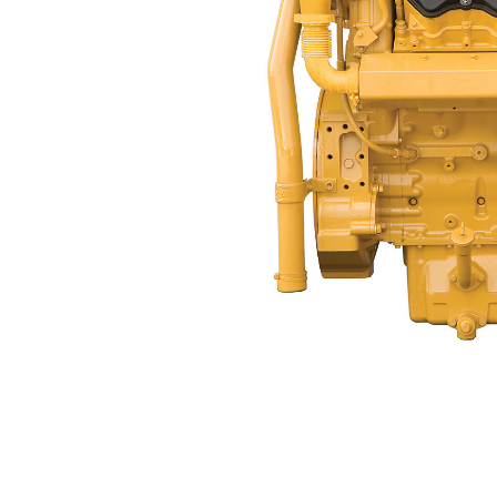
C32 ACERT™ (múltiple Seco)
Ben
Cambiar modelo