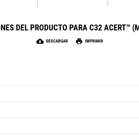
ONES DEL PRODUCTO PARA C32 ACERT™ (M
cloud_download
print
DESCARGAR
IMPRIMIR