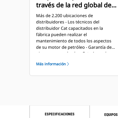
través de la red global de
distribuidores Cat
Más de 2.200 ubicaciones de
distribuidores - Los técnicos del
distribuidor Cat capacitados en la
fábrica pueden realizar el
mantenimiento de todos los aspectos
de su motor de petróleo - Garantía de
piezas y mano de obra Cat - Acuerdos
de mantenimiento preventivo
Más información
disponibles para opciones de
reparación antes de que falle - El
programa S•O•SSM compara sus
muestras de aceite y refrigerante con
los estándares establecidos por
Caterpillar para determinar lo siguiente:
- Estado de los componentes internos
del motor - Presencia de fluidos no
ESPECIFICACIONES
EQUIPOS
deseados - Presencia de subproductos