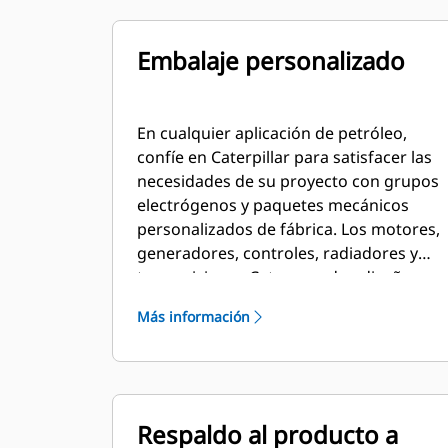
Embalaje personalizado
En cualquier aplicación de petróleo,
confíe en Caterpillar para satisfacer las
necesidades de su proyecto con grupos
electrógenos y paquetes mecánicos
personalizados de fábrica. Los motores,
generadores, controles, radiadores y
transmisiones Cat se pueden diseñar y
combinar a medida en colaboración con
Más información
nuestros distribuidores locales para
crear soluciones únicas. Los paquetes
personalizados tienen respaldo global y
están cubiertos por una garantía de un
año después de la puesta en marcha.
Respaldo al producto a