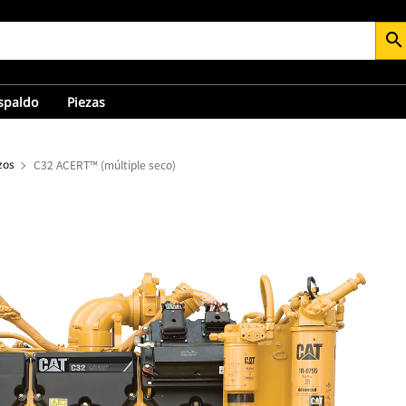
search
espaldo
Piezas
zos
C32 ACERT™ (múltiple seco)