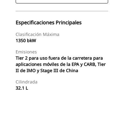
Especificaciones Principales
Clasificación Máxima
1350 bkW
Emisiones
Tier 2 para uso fuera de la carretera para
aplicaciones móviles de la EPA y CARB, Tier
II de IMO y Stage III de China
Cilindrada
32.1 L
Ofertas
Buscar Un Distribuidor
Consultar Precio