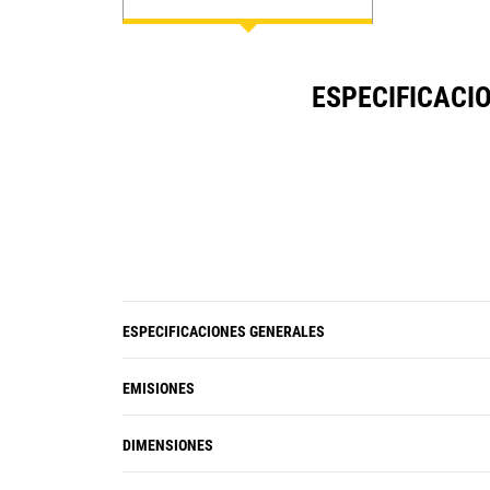
de la combustión - Intervalo de cambio
de aceite específico del sitio
ESPECIFICACI
ESPECIFICACIONES GENERALES
EMISIONES
DIMENSIONES