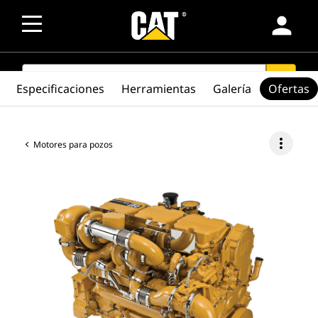
person
SEARCH
search
Especificaciones
Herramientas
Galería
Ofertas
more_vert
Motores para pozos