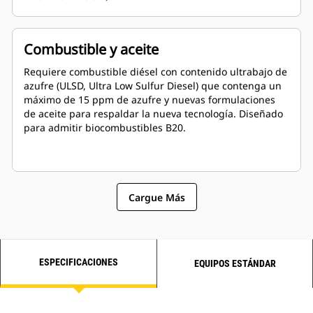
tienen respaldo global y están cubiertos por una
garantía de un año después de la puesta en marcha.
Combustible y aceite
Requiere combustible diésel con contenido ultrabajo de
azufre (ULSD, Ultra Low Sulfur Diesel) que contenga un
máximo de 15 ppm de azufre y nuevas formulaciones
de aceite para respaldar la nueva tecnología. Diseñado
para admitir biocombustibles B20.
Cargue Más
ESPECIFICACIONES
EQUIPOS ESTÁNDAR