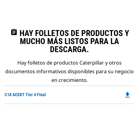
assignment
HAY FOLLETOS DE PRODUCTOS Y
MUCHO MÁS LISTOS PARA LA
DESCARGA.
Hay folletos de productos Caterpillar y otros
documentos informativos disponibles para su negocio
en crecimiento.
file_download
Do
C18 ACERT Tier 4 Final
P
O
in
a
N
Ta