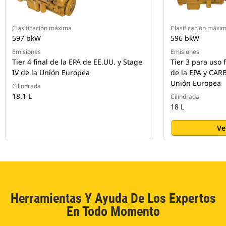
Clasificación máxima
Clasificación máxi
597 bkW
596 bkW
Emisiones
Emisiones
Tier 4 final de la EPA de EE.UU. y Stage
Tier 3 para uso 
IV de la Unión Europea
de la EPA y CARB
Unión Europea
Cilindrada
18.1 L
Cilindrada
18 L
Ve
Herramientas Y Ayuda De Los Expertos
En Todo Momento