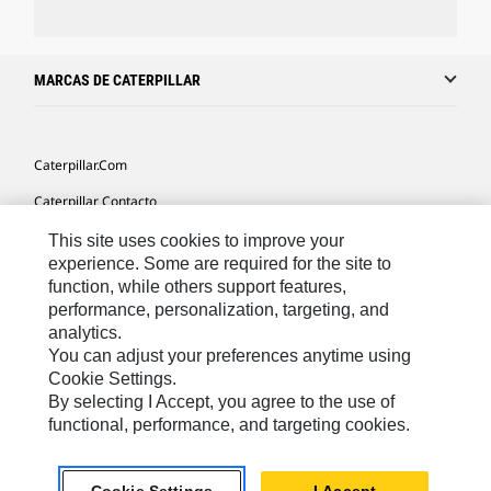
MARCAS DE CATERPILLAR
Caterpillar.com
Caterpillar Contacto
Mis Preferencias De Marketing
This site uses cookies to improve your
experience. Some are required for the site to
Site Map
function, while others support features,
performance, personalization, targeting, and
Cookie Settings
analytics.
Legal
You can adjust your preferences anytime using
Cookie Settings.
Privacy
By selecting I Accept, you agree to the use of
functional, performance, and targeting cookies.
US- Español
© 2026 Caterpillar. Todos los derechos reservados.