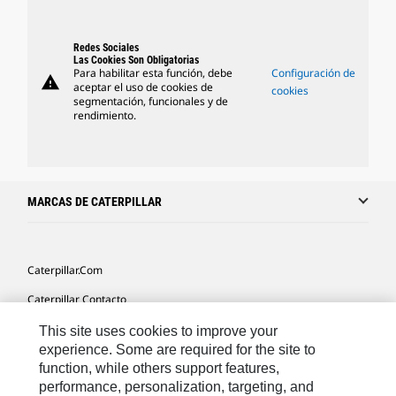
Redes Sociales
Las Cookies Son Obligatorias
Para habilitar esta función, debe
Configuración de
warning
aceptar el uso de cookies de
cookies
segmentación, funcionales y de
rendimiento.
MARCAS DE CATERPILLAR
Caterpillar.com
Caterpillar Contacto
Mis Preferencias De Marketing
This site uses cookies to improve your
experience. Some are required for the site to
Site Map
function, while others support features,
performance, personalization, targeting, and
Cookie Settings