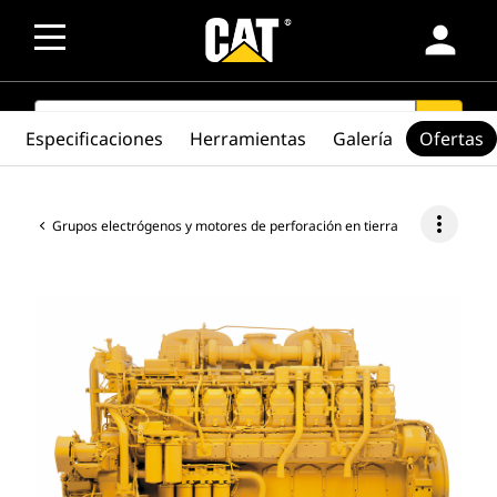
person
SEARCH
search
Especificaciones
Herramientas
Galería
Ofertas
more_vert
Grupos electrógenos y motores de perforación en tierra