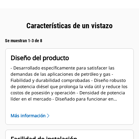
Características de un vistazo
Se muestran 1-3 de 8
Diseño del producto
- Desarrollado específicamente para satisfacer las
demandas de las aplicaciones de petróleo y gas -
Fiabilidad y durabilidad comprobadas - Diseño robusto
de potencia diésel que prolonga la vida útil y reduce los
costos de posesión y operación - Densidad de potencia
líder en el mercado - Diseñado para funcionar en
condiciones de yacimientos petrolíferos, que incluyen
aplicaciones de alta temperatura ambiente y gran
Más información
altitud - Larga vida útil de reparo comprobada en
aplicaciones de yacimientos petrolíferos - Componentes
centrales del motor diseñados para su
reacondicionamiento y reutilización en el reparo