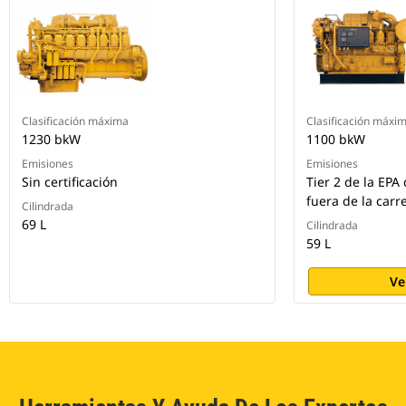
Clasificación máxima
Clasificación máxi
1230 bkW
1100 bkW
Emisiones
Emisiones
Sin certificación
Tier 2 de la EPA
fuera de la carr
Cilindrada
69 L
Cilindrada
59 L
Ve