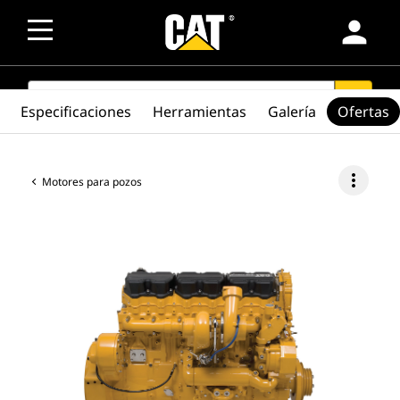
person
SEARCH
search
Especificaciones
Herramientas
Galería
Ofertas
more_vert
Motores para pozos