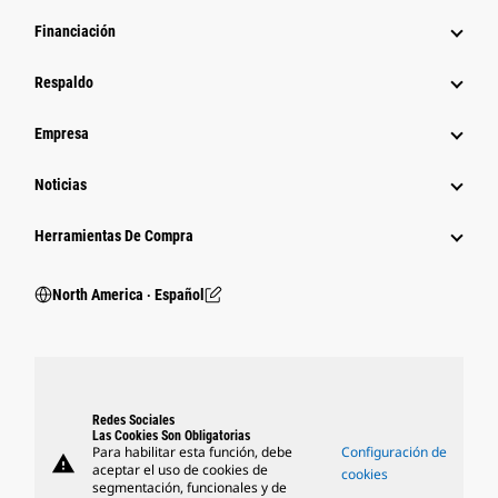
Financiación
Respaldo
Empresa
Noticias
Herramientas De Compra
North America ‧ Español
Redes Sociales
Las Cookies Son Obligatorias
Para habilitar esta función, debe
Configuración de
warning
aceptar el uso de cookies de
cookies
segmentación, funcionales y de