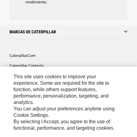
rendimiento.
MARCAS DE CATERPILLAR
Caterpillar.com
Caterpillar Contacto
Mis Preferencias De Marketing
This site uses cookies to improve your
experience. Some are required for the site to
Site Map
function, while others support features,
performance, personalization, targeting, and
Cookie Settings
analytics.
Legal
You can adjust your preferences anytime using
Cookie Settings.
Privacy
By selecting I Accept, you agree to the use of
functional, performance, and targeting cookies.