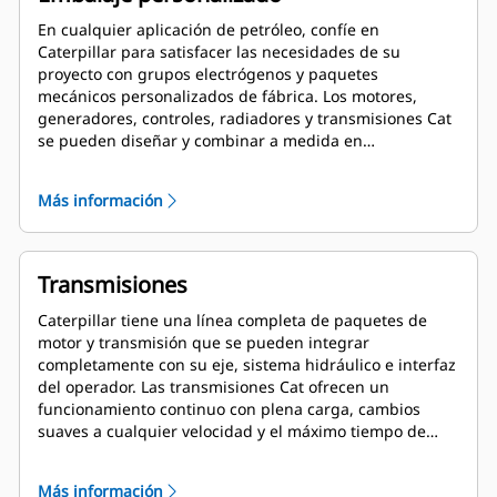
En cualquier aplicación de petróleo, confíe en
Caterpillar para satisfacer las necesidades de su
proyecto con grupos electrógenos y paquetes
mecánicos personalizados de fábrica. Los motores,
generadores, controles, radiadores y transmisiones Cat
se pueden diseñar y combinar a medida en
colaboración con nuestros distribuidores locales para
crear soluciones únicas. Los paquetes personalizados
Más información
tienen respaldo global y están cubiertos por una
garantía de un año después de la puesta en marcha.
Transmisiones
Caterpillar tiene una línea completa de paquetes de
motor y transmisión que se pueden integrar
completamente con su eje, sistema hidráulico e interfaz
del operador. Las transmisiones Cat ofrecen un
funcionamiento continuo con plena carga, cambios
suaves a cualquier velocidad y el máximo tiempo de
trabajo, con una durabilidad inigualable y un fácil
mantenimiento.
Más información