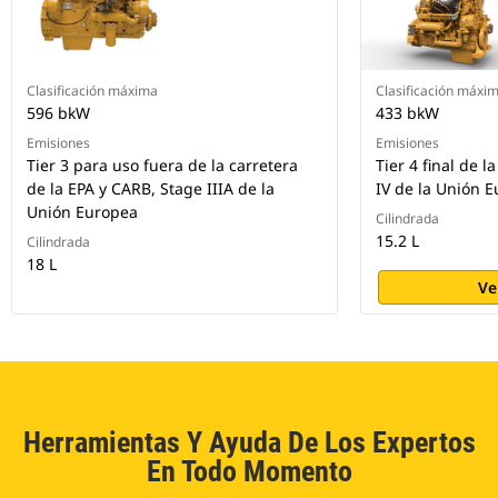
Clasificación máxima
Clasificación máxi
596 bkW
433 bkW
Emisiones
Emisiones
Tier 3 para uso fuera de la carretera
Tier 4 final de l
de la EPA y CARB, Stage IIIA de la
IV de la Unión 
Unión Europea
Cilindrada
15.2 L
Cilindrada
18 L
Ve
Herramientas Y Ayuda De Los Expertos
En Todo Momento