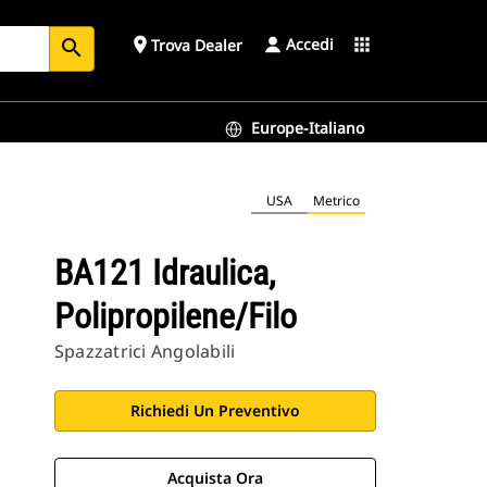
Accedi
place
apps
Trova Dealer
search
Europe-Italiano
USA
Metrico
BA121 Idraulica,
Polipropilene/filo
Spazzatrici Angolabili
Richiedi Un Preventivo
Acquista Ora