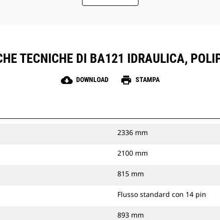
HE TECNICHE DI BA121 IDRAULICA, POLI
cloud_download
print
DOWNLOAD
STAMPA
2336 mm
2100 mm
815 mm
Flusso standard con 14 pin
893 mm