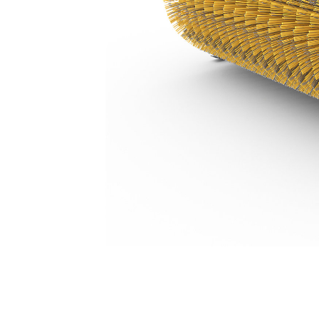
BA121 Idraulica, Polipropilene/filo
Van
Cambia modello