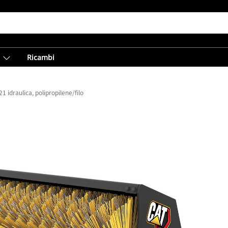
Ricambi
1 idraulica, polipropilene/filo