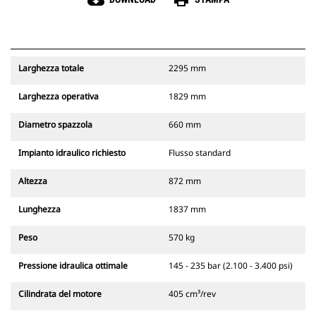
cloud_download
print
Larghezza totale
2295 mm
Larghezza operativa
1829 mm
Diametro spazzola
660 mm
Impianto idraulico richiesto
Flusso standard
Altezza
872 mm
Lunghezza
1837 mm
Peso
570 kg
Pressione idraulica ottimale
145 - 235 bar (2.100 - 3.400 psi)
Cilindrata del motore
405 cm³/rev