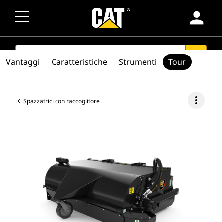
person
SEARCH
search
Vantaggi
Caratteristiche
Strumenti
Tour
more_vert
Spazzatrici con raccoglitore