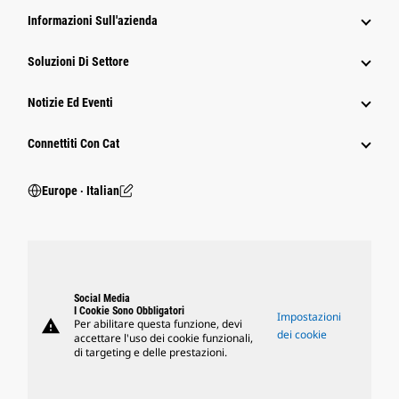
Informazioni Sull'azienda
Soluzioni Di Settore
Notizie Ed Eventi
Connettiti Con Cat
Europe ‧ Italian
Social Media
I Cookie Sono Obbligatori
Impostazioni
warning
Per abilitare questa funzione, devi
dei cookie
accettare l'uso dei cookie funzionali,
di targeting e delle prestazioni.