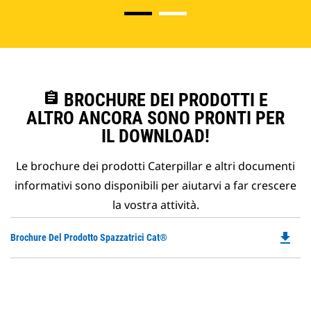
assignment
BROCHURE DEI PRODOTTI E
ALTRO ANCORA SONO PRONTI PER
IL DOWNLOAD!
Le brochure dei prodotti Caterpillar e altri documenti
informativi sono disponibili per aiutarvi a far crescere
la vostra attività.
file_download
Do
Brochure Del Prodotto Spazzatrici Cat®
P
O
in
a
N