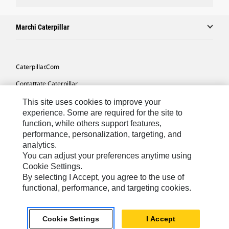
Marchi Caterpillar
Caterpillar.com
Contattate Caterpillar
Le Mie Preferenze Di Marketing
This site uses cookies to improve your
experience. Some are required for the site to
Mappa Del Sito
function, while others support features,
performance, personalization, targeting, and
Cookie Settings
analytics.
Informazioni Legali
You can adjust your preferences anytime using
Cookie Settings.
Tutela Della Privacy
By selecting I Accept, you agree to the use of
functional, performance, and targeting cookies.
Europe - Italian
© 2026 Caterpillar. Tutti i diritti riservati.
Cookie Settings
I Accept