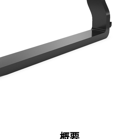
点
仕様
ツール
ツアー
キャンペーン
概要