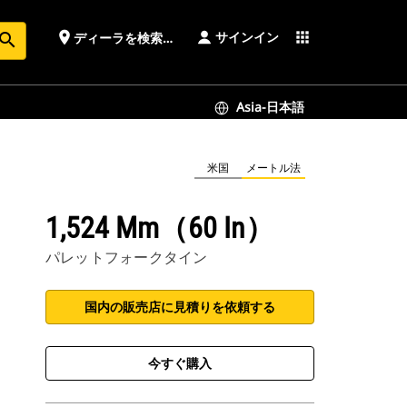
サインイン
place
apps
ディーラを検索する
earch
Asia-日本語
米国
メートル法
1,524 Mm（60 In）
パレットフォークタイン
国内の販売店に見積りを依頼する
今すぐ購入