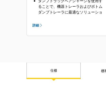
ダンプトラックベアシャーシを使用す
ることで、機器トレーラおよびボトム
ダンプトレーラに最適なソリューショ
ンが得られます。
Caterpillarは、世界各国のOEMと協力
詳細
し、お客様の業務に最適なソリューシ
ョンを提供するために、すべて最寄り
のCatディーラを通じて、けん引用途に
適合するようにベアシャーシ機械をカ
スタマイズしています。
仕様
標