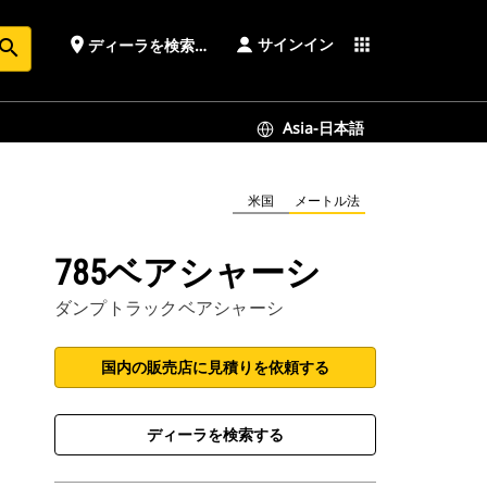
サインイン
place
apps
ディーラを検索する
earch
Asia-日本語
米国
メートル法
785ベアシャーシ
ダンプトラックベアシャーシ
国内の販売店に見積りを依頼する
ディーラを検索する