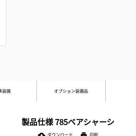
準装備
オプション装備品
製品仕様 785ベアシャーシ
ダウンロード
印刷
cloud_download
print