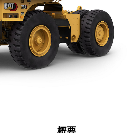
点
仕様
ツール
ツアー
キャンペーン
概要