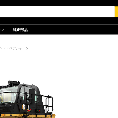
s
純正部品
785ベアシャーシ