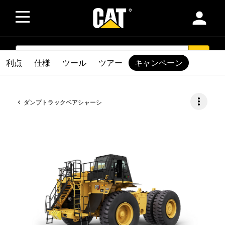
person
SEARCH
search
利点
仕様
ツール
ツアー
キャンペーン
more_vert
ダンプトラックベアシャーシ