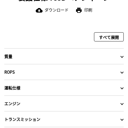
ダウンロード
印刷
cloud_download
print
すべて展開
質量
ROPS
運転仕様
エンジン
トランスミッション