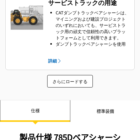
サービストラックの用途
最寄りのCatディーラを通じて、給水
車の用途に適合するようにベアシャ
CATダンプトラックベアシャーシは、
ーシ機械をカスタマイズしていま
マイニングおよび建設プロジェクト
す。
のいずれにおいても、サービストラ
ック用の頑丈で信頼性の高いプラッ
トフォームとして利用できます。
ダンプトラックベアシャーシを使用
することで、お客様の現場の保有機
械に対して、燃料および予防メンテ
詳細
ナンス用の潤滑剤を提供する最適な
ソリューションが得られます。
Caterpillarは、世界各国のOEMと協
さらにロードする
力し、お客様の業務に最適なソリュ
ーションを提供するために、すべて
最寄りのCatディーラを通じて、サー
ビストラックの用途に適合するよう
にベアシャーシ機械をカスタマイズ
仕様
標準装備
しています。
製品仕様 785Dベアシャーシ